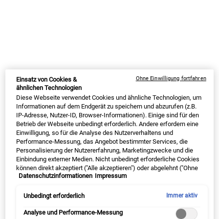
Ein wirksames Peeling, welches die Haut verfeinert und pflegt, um
sie klarer, glatter und feiner wirken zu lassen sowie Gesichtslinien
und Poren zu mildern.
Ein größe verfügbar
75 ml
59,00 €
Alter Preis
Neuer Preis
44,25 €
Ausgewählt
, 1 von 1
(590,00 € / 1l)
Ohne Einwilligung fortfahren
Einsatz von Cookies &
AUF LAGER
ähnlichen Technologien
Diese Webseite verwendet Cookies und ähnliche Technologien, um
Informationen auf dem Endgerät zu speichern und abzurufen (z.B.
SUMMER BLACK FRIDAY: 25% RABATT AUF
IP-Adresse, Nutzer-ID, Browser-Informationen). Einige sind für den
ALLES | 30% FÜR LOYALTY KUNDEN
Betrieb der Webseite unbedingt erforderlich. Andere erfordern eine
Einwilligung, so für die Analyse des Nutzerverhaltens und
ⓘ
Performance-Messung, das Angebot bestimmter Services, die
Personalisierung der Nutzererfahrung, Marketingzwecke und die
Einbindung externer Medien. Nicht unbedingt erforderliche Cookies
können direkt akzeptiert ("Alle akzeptieren") oder abgelehnt ("Ohne
Datenschutzinformationen
Impressum
Einwilligung fortfahren") werden. Individuelle Anpassungen der
MY KIEHL’S REWARDS
Einstellungen sind ebenfalls möglich und speicherbar ("Auswahl
44
BONUSPUNKTE
speichern"). Die Auswahl kann jederzeit unter dem Link "Cookie-
Unbedingt erforderlich
Immer aktiv
Einstellungen" angepasst werden. Für weitere Informationen s.
JETZT ANMELDEN
unsere Datenschutzinformationen.
Analyse und Performance-Messung