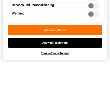
Services und Personalisierung
Werbung
PDP Sections Accordion Original
Was ist es
Alle akzeptieren
Auswahl speichern
Dafür ist es gut
Cookie-Einstellungen
Inhaltsstoffe
Wie Du es anwendest
Sicherheitsinformationen
Bei Kontakt mit den Augen diese sofort gründlich ausspülen.