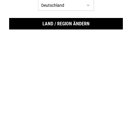
LAND / REGION ÄNDERN
Epid