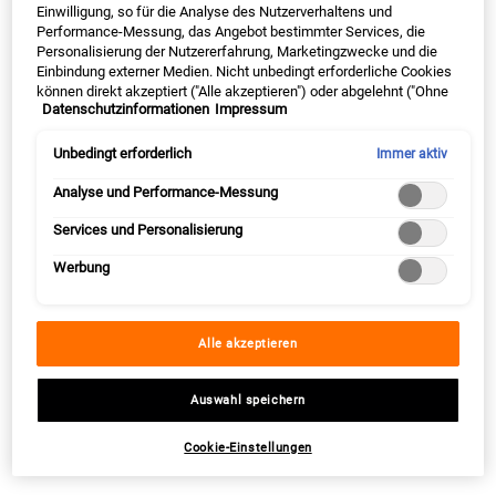
Einwilligung, so für die Analyse des Nutzerverhaltens und
PDP Sections Accordion Original
Was ist es
Performance-Messung, das Angebot bestimmter Services, die
Personalisierung der Nutzererfahrung, Marketingzwecke und die
Einbindung externer Medien. Nicht unbedingt erforderliche Cookies
können direkt akzeptiert ("Alle akzeptieren") oder abgelehnt ("Ohne
Datenschutzinformationen
Impressum
Einwilligung fortfahren") werden. Individuelle Anpassungen der
Unsere korrigierende 7-in-1-Anti-Aging-
Einstellungen sind ebenfalls möglich und speicherbar ("Auswahl
Feuchtigkeitspflege festigt und strafft die Haut
speichern"). Die Auswahl kann jederzeit unter dem Link "Cookie-
Unbedingt erforderlich
Immer aktiv
sichtbar und reduziert gleichzeitig Falten. Sie
Einstellungen" angepasst werden. Für weitere Informationen s.
unsere Datenschutzinformationen.
Analyse und Performance-Messung
verstärkt die Ausstrahlung und verbessert die
Elastizität der Haut und trägt so zu einer verfeinerten
Services und Personalisierung
Textur und einem gleichmäßigeren Teint bei. Die
Werbung
leichte Formel ist mit Proxylan und Adenosin
angereichert, welche die Kollagenproduktion
anregen. Dadurch wird die Hautstruktur gestärkt und
Alle akzeptieren
die Super Multi-Corrective Soft Cream sorgt für einen
gestrafften und gesunden Teint.
Auswahl speichern
Cookie-Einstellungen
Dafür ist es gut