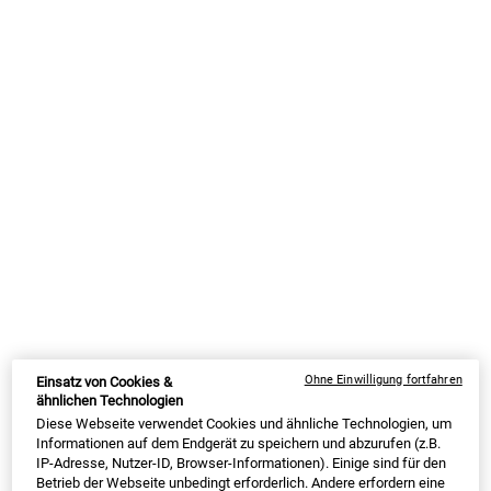
✓ gegen 7 Zeichen der Hautalterung ✓ leichte Gel Formulierung
Auswahl treffen größe:
50 ml
75 ml
85,00 €
Alter Preis
Neuer Preis
63,75 €
108,00 €
Alter Preis
Neuer Preis
81,00 €
Ausgewählt
, 1 von 2
Ausgewählt
, 2 von 2
(1.275,00 € / 1l)
(1.080,00 € / 1l)
AUF LAGER
SUMMER BLACK FRIDAY: 25% RABATT AUF
ALLES | 30% FÜR LOYALTY KUNDEN
ⓘ
MY KIEHL’S REWARDS
64
BONUSPUNKTE
Ohne Einwilligung fortfahren
Einsatz von Cookies &
ähnlichen Technologien
JETZT ANMELDEN
Diese Webseite verwendet Cookies und ähnliche Technologien, um
Informationen auf dem Endgerät zu speichern und abzurufen (z.B.
IP-Adresse, Nutzer-ID, Browser-Informationen). Einige sind für den
Betrieb der Webseite unbedingt erforderlich. Andere erfordern eine