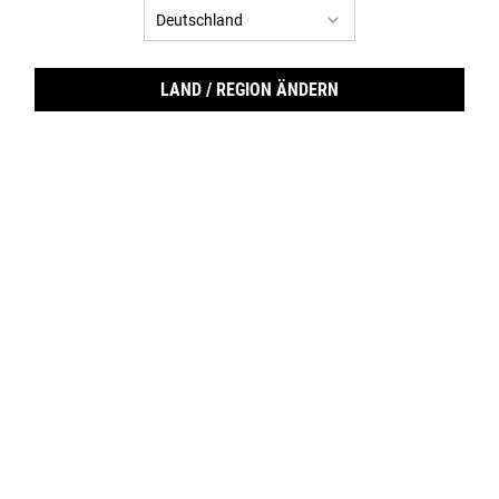
LAND / REGION ÄNDERN
Supe