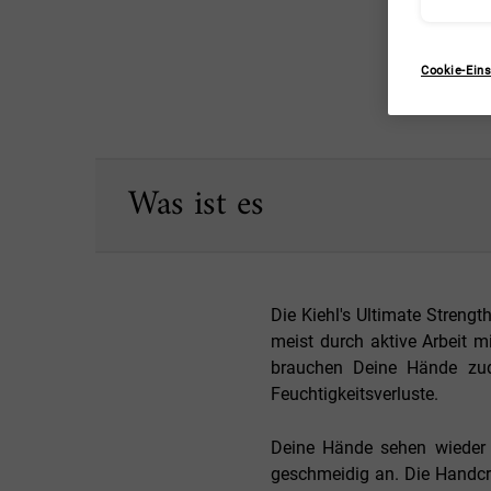
Cookie-Eins
PDP Sections Accordion Original
Was ist es
Die Kiehl's Ultimate Streng
meist durch aktive Arbeit 
brauchen Deine Hände zud
Feuchtigkeitsverluste.
Deine Hände sehen wieder h
geschmeidig an. Die Handcr