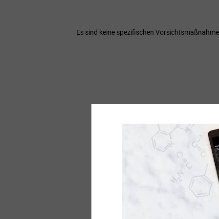
Es sind keine spezifischen Vorsichtsmaßnahmen
PDP Routine Section
Schritt 1
REFILLABLE