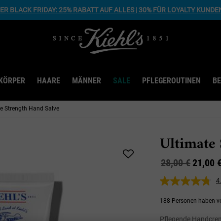
R BLACK FRIDAY: 25% RABATT AUF ALLES | 30% FÜR LOYALTY KUNDE
KÖRPER
HAARE
MÄNNER
SALE
PFLEGEROUTINEN
B
e Strength Hand Salve
Ultimate 
Alter Preis
Neuer Preis
28,00 €
21,00 
4
188 Personen haben v
Pflegende Handcreme