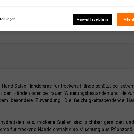
tellungen
Auswahl speichern
Alle a
th Hand Salve Handcreme für trockene Hände schützt bei extrem 
mit den Händen oder bei rauen Witterungsbeständen und Heizun
em besondere Zuwendung. Die feuchtigkeitsspendende Han
ydratisiert aus, trockene Stellen sind sichtbar gemildert un
eme für trockene Hände enthält eine Mischung aus Pflanzenöl