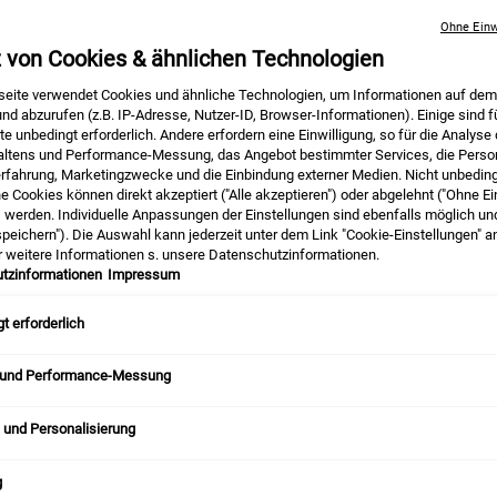
Hauttrockenheit an
Ohne Einw
Auswahl treffen größe:
z von Cookies & ähnlichen Technologien
75 
24,00 €
A
N
A
D
,
eite verwendet Cookies und ähnliche Technologien, um Informationen auf dem
(257,14 
nd abzurufen (z.B. IP-Adresse, Nutzer-ID, Browser-Informationen). Einige sind f
e unbedingt erforderlich. Andere erfordern eine Einwilligung, so für die Analyse
Anzahl
altens und Performance-Messung, das Angebot bestimmter Services, die Person
erfahrung, Marketingzwecke und die Einbindung externer Medien. Nicht unbedin
−
+
he Cookies können direkt akzeptiert ("Alle akzeptieren") oder abgelehnt ("Ohne Ei
) werden. Individuelle Anpassungen der Einstellungen sind ebenfalls möglich un
peichern"). Die Auswahl kann jederzeit unter dem Link "Cookie-Einstellungen" 
r weitere Informationen s. unsere Datenschutzinformationen.
tzinformationen
Impressum
t erforderlich
 und Performance-Messung
Ultimate Strength Hand Salve - Bi
 und Personalisierung
g