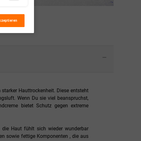
kzeptieren
starker Hauttrockenheit. Diese entsteht
gsluft. Wenn Du sie viel beanspruchst,
dcreme bietet Schutz gegen extreme
d die Haut fühlt sich wieder wunderbar
en sowie fettige Komponenten , die aus