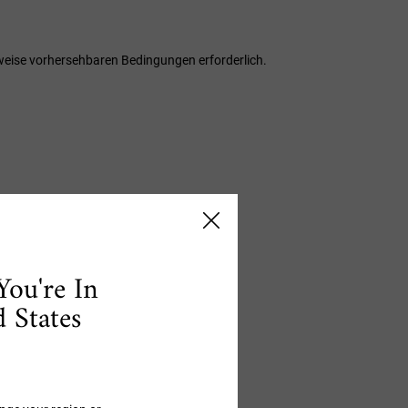
weise vorhersehbaren Bedingungen erforderlich.
Schritt 3
You're In
LLER
 States