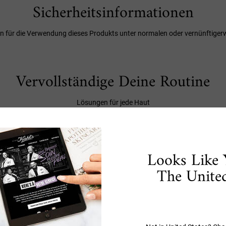
Sicherheitsinformationen
 für die Verwendung dieses Produkts unter normalen oder vernünftiger
Vervollständige Deine Routine
Lösungen für jede Haut
Schritt 2
Looks Like 
BESTSELLER
BESTSE
The United