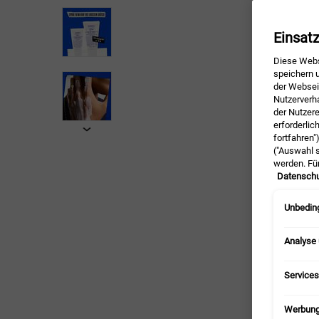
Einsat
Diese Webs
speichern u
der Webseit
Nutzerverh
der Nutzer
erforderlic
fortfahren"
("Auswahl s
werden. Fü
Datenschu
Unbeding
Analyse
Services
Werbun