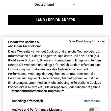
Ultra Facial Cream
Creamy Eye Treatment with
Avocado
LAND / REGION ÄNDERN
✓ bis zu 72h Feuchtigkeit* ✓ FAZ-
✓ Kiehl's #1 Augencreme ✓ neue
Testsieger 2024** ✓ #1 Premium-
Formulierung mit Koffein und +75%
Feuchtigkeitscreme im deutschen
Avocadoöl ✓ sanfte Pflege, langanhaltend
Onlinemarkt***
Feuchtigkeit
Ohne Einwilligung fortfahren
Einsatz von Cookies &
Option wählen
Option wählen
ähnlichen Technologien
Diese Webseite verwendet Cookies und ähnliche Technologien, um
Informationen auf dem Endgerät zu speichern und abzurufen (z.B.
IP-Adresse, Nutzer-ID, Browser-Informationen). Einige sind für den
Alter Preis
22,00 €
Neuer Preis
16,50 €
Alter Preis
37,00 €
Neuer Preis
27,75 €
Betrieb der Webseite unbedingt erforderlich. Andere erfordern eine
Einwilligung, so für die Analyse des Nutzerverhaltens und
ULTRA FACIAL CREAM
CRE
IN DEN WARENKORB
IN DEN WARENKORB
Performance-Messung, das Angebot bestimmter Services, die
Personalisierung der Nutzererfahrung, Marketingzwecke und die
Einbindung externer Medien. Nicht unbedingt erforderliche Cookies
(589,29 € / 1l)
(1.982,14 € / 1l)
können direkt akzeptiert ("Alle akzeptieren") oder abgelehnt ("Ohne
Datenschutzinformationen
Impressum
Einwilligung fortfahren") werden. Individuelle Anpassungen der
Einstellungen sind ebenfalls möglich und speicherbar ("Auswahl
EXKLUSIV AUF KIEHL‘S
speichern"). Die Auswahl kann jederzeit unter dem Link "Cookie-
Unbedingt erforderlich
Immer aktiv
Einstellungen" angepasst werden. Für weitere Informationen s.
unsere Datenschutzinformationen.
Analyse und Performance-Messung