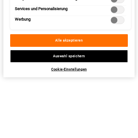
Services und Personalisierung
GROSSZÜGIGE ANGEBOTE
GRATIS VERSAND AB 34,95 €
Werbung
3 GRATIS SAMPLES
PERSÖNLICHE BERATUNG
Alle akzeptieren
Auswahl speichern
DAS GESAMTE SORTIMENT VON
28 TAGE GELD-ZURÜCK-GARANTIE
KIEHL‘S
Cookie-Einstellungen
Fußzeilennavigation
RECHTLICHE INFORMATIONEN
ANGEBOTE
AGB
Pflegeroutinen
Widerrufsrecht
Beauty-Weihnachtsgeschenke
Datenschutz
Sale
-->
Cookie-Einstellungen