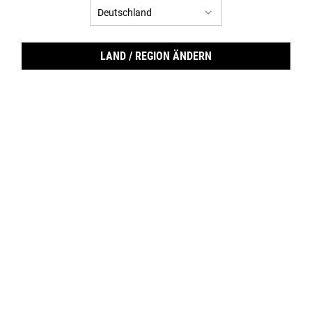
LAND / REGION ÄNDERN
Cale