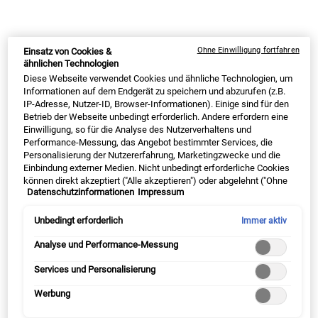
PDP Sections Accordion Original
Was ist es
Ohne Einwilligung fortfahren
Einsatz von Cookies &
ähnlichen Technologien
Diese Webseite verwendet Cookies und ähnliche Technologien, um
Informationen auf dem Endgerät zu speichern und abzurufen (z.B.
Der Calendula Herbal Extract Alcohol-Free Toner ist
IP-Adresse, Nutzer-ID, Browser-Informationen). Einige sind für den
ein beruhigendes
Gesichtswasser
mit
Betrieb der Webseite unbedingt erforderlich. Andere erfordern eine
regenerierendem Calendula-Extrakt. Das alkoholfreie
Einwilligung, so für die Analyse des Nutzerverhaltens und
Performance-Messung, das Angebot bestimmter Services, die
Gesichtswasser eignet sich für normale und ölige
Personalisierung der Nutzererfahrung, Marketingzwecke und die
Haut sowie empfindliche Hauttypen. Der Toner ohne
Einbindung externer Medien. Nicht unbedingt erforderliche Cookies
Alkohol ist seit den 1960er Jahren ein echter
können direkt akzeptiert ("Alle akzeptieren") oder abgelehnt ("Ohne
Datenschutzinformationen
Impressum
Einwilligung fortfahren") werden. Individuelle Anpassungen der
Kundenliebling und hat schon die Haut von mehreren
Einstellungen sind ebenfalls möglich und speicherbar ("Auswahl
Generationen verschönert. Die Kult-Formel des
speichern"). Die Auswahl kann jederzeit unter dem Link "Cookie-
Unbedingt erforderlich
Immer aktiv
Gesichtswassers enthält die hochwirksamen
Einstellungen" angepasst werden. Für weitere Informationen s.
unsere Datenschutzinformationen.
Analyse und Performance-Messung
Inhaltsstoffe Klettenwurzel, Allantoin und Calendula
Extrakt, sowie handgepflückte Calendula
Services und Personalisierung
Blütenblätter.
Werbung
Dieses milde und zugleich erfrischende