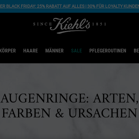
R BLACK FRIDAY: 25% RABATT AUF ALLES | 30% FÜR LOYALTY KUNDE
KÖRPER
HAARE
MÄNNER
SALE
PFLEGEROUTINEN
B
AUGENRINGE: ARTEN,
FARBEN & URSACHEN