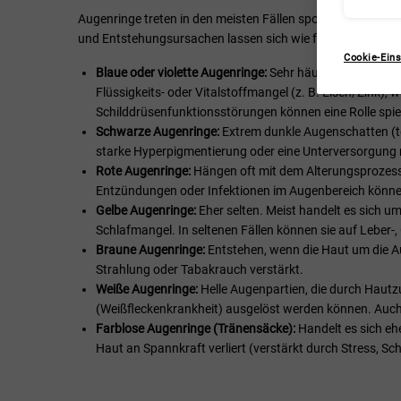
Augenringe treten in den meisten Fällen sporadisch auf, k
und Entstehungsursachen lassen sich wie folgt unterschei
Cookie-Eins
Blaue oder violette Augenringe:
Sehr häufig; entstehen 
Flüssigkeits- oder Vitalstoffmangel (z. B. Eisen/Zink)
Schilddrüsenfunktionsstörungen können eine Rolle spie
Schwarze Augenringe:
Extrem dunkle Augenschatten (te
starke Hyperpigmentierung oder eine Unterversorgung m
Rote Augenringe:
Hängen oft mit dem Alterungsprozess,
Entzündungen oder Infektionen im Augenbereich könne
Gelbe Augenringe:
Eher selten. Meist handelt es sich 
Schlafmangel. In seltenen Fällen können sie auf Leber-,
Braune Augenringe:
Entstehen, wenn die Haut um die Au
Strahlung oder Tabakrauch verstärkt.
Weiße Augenringe:
Helle Augenpartien, die durch Hautz
(Weißfleckenkrankheit) ausgelöst werden können. Auch 
Farblose Augenringe (Tränensäcke):
Handelt es sich eh
Haut an Spannkraft verliert (verstärkt durch Stress, S