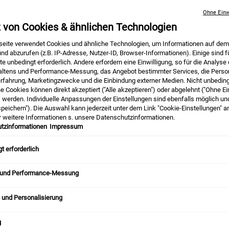
Ohne Einw
z von Cookies & ähnlichen Technologien
chen
eite verwendet Cookies und ähnliche Technologien, um Informationen auf dem
nd abzurufen (z.B. IP-Adresse, Nutzer-ID, Browser-Informationen). Einige sind f
e unbedingt erforderlich. Andere erfordern eine Einwilligung, so für die Analyse
altens und Performance-Messung, das Angebot bestimmter Services, die Person
, können aber auch dauerhaft sichtbar bleiben. Typischerweise verbinden
erfahrung, Marketingzwecke und die Einbindung externer Medien. Nicht unbedin
 auch andere Ursachen. Alles Wissenswerte über die verschiedenen Farb
he Cookies können direkt akzeptiert ("Alle akzeptieren") oder abgelehnt ("Ohne Ei
) werden. Individuelle Anpassungen der Einstellungen sind ebenfalls möglich un
peichern"). Die Auswahl kann jederzeit unter dem Link "Cookie-Einstellungen" 
r weitere Informationen s. unsere Datenschutzinformationen.
tzinformationen
Impressum
t erforderlich
n sie?
?
 und Performance-Messung
 und Personalisierung
ES UND WIE ENTSTEHEN SIE?
g