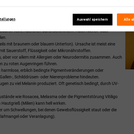
önnen aber auch dauerhaft sichtbar bleiben. Die verschiedenen Arten
den:
tellungen
Auswahl speichern
Alle a
oft durch dünner werdende Haut im Alter, Schlafmangel,
, wodurch feine Äderchen durchschimmern. Auch Nieren- oder
len.
ils mit braunem oder blauem Unterton). Ursache ist meist eine
it Sauerstoff, Flüssigkeit oder Mikronährstoffen.
 aber vor allem mit Allergien oder Neurodermitis zusammen. Auch
n zu roten Augenringen führen.
um harmlose, erblich bedingte Pigmentveränderungen oder
 Gallen-, Schilddrüsen- oder Nierenprobleme hindeuten.
gen zu viel Melanin produziert. Oft genetisch bedingt, durch UV-
ustände wie Rosacea, Melasma oder die Pigmentstörung Vitiligo
Hautgrieß (Milien) kann hell wirken.
er um Schwellungen, bei denen Gewebsflüssigkeit staut oder die
chlafmangel oder Veranlagung).