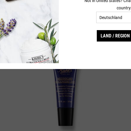
Not in United States? Cha
country
LAND / REGION
BESTSELLER