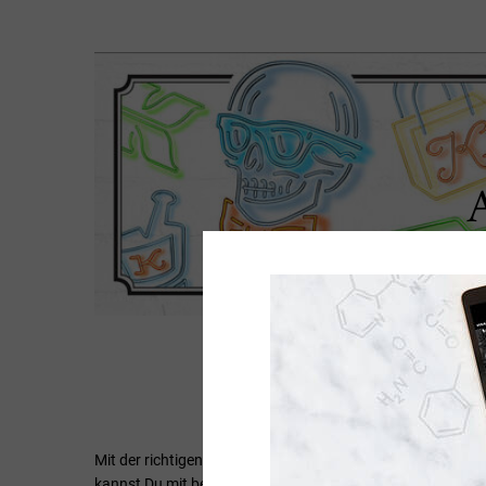
Kiehl‘
Mit der richtigen Pflege wird Deine Haut um die Augenpar
kannst Du mit bestimmten Inhaltsstoffen, wie Vitamin C o