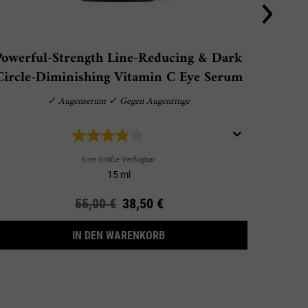
Powerful-Strength Line-Reducing & Dark
Circle-Diminishing Vitamin C Eye Serum
✓ Augenserum ✓ Gegen Augenringe
Eine Größe Verfügbar
15 ml
Alter Preis
55,00 €
Neuer Preis
38,50 €
EYE
POWERFUL-STRENGTH LINE-RED
IN DEN WARENKORB