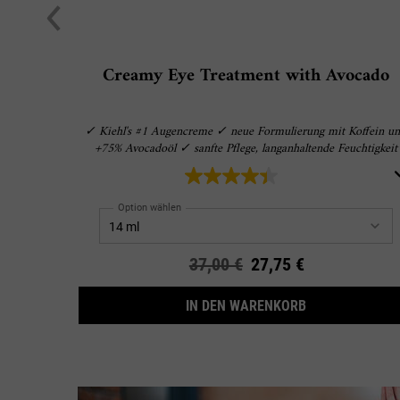
Creamy Eye Treatment with Avocado
✓ Kiehl's #1 Augencreme ✓ neue Formulierung mit Koffein u
+75% Avocadoöl ✓ sanfte Pflege, langanhaltende Feuchtigkeit
Option wählen
Alter Preis
37,00 €
Neuer Preis
27,75 €
CREAMY EYE T
IN DEN WARENKORB