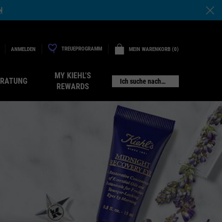
N
TREUEPROGRAMM
MEIN WARENKORB
0
ANMELDEN
0 PRODUKT
MY KIEHL'S
ERATUNG
Ich suche nach…
REWARDS