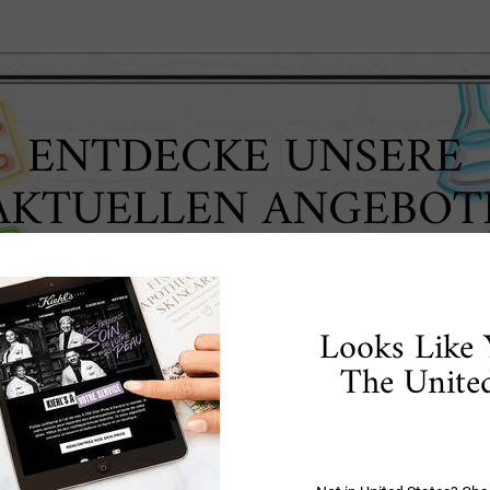
ENTDECKE UNSERE
AKTUELLEN ANGEBOT
Looks Like 
The United
s Produktempfehlungen gegen Auge
tie geglättet und mit Feuchtigkeit versorgt. Dadurch kann das Erschein
der Koffein, gezielt gegen Hyperpigmentierungen und Schwellungen im Au