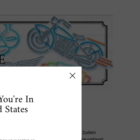
E
You're In
 States
nringe
ungsbild von Augenringen vermindert werden. Zudem
genbereich vorgehen. Deine perfekte Routine umfasst: