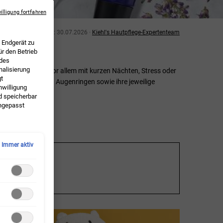
illigung fortfahren
Letztes Update: 30.07.2026 ·
Kiehl's Hautpflege-Expertenteam
 Endgerät zu
ür den Betrieb
 des
alisierung
 wir Augenringe vor allem mit kurzen Nächten, Stress oder
gt
en und Arten von Augenringen sowie ihre jeweilige
nwilligung
d speicherbar
angepasst
Immer aktiv