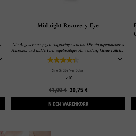
Midnight Recovery Eye
nd
Die Augencreme gegen Augenringe schenkt Dir ein jugendlicheres
Aussehen und mildert bei regelmäßiger Anwendung kleine Fältchen
und Schwellungen sichtbar.
Eine Größe Verfügbar
15 ml
Alter Preis
41,00 €
Neuer Preis
30,75 €
REATMENT WITH AVOCADO
MIDNIGHT RECOVERY 
IN DEN WARENKORB