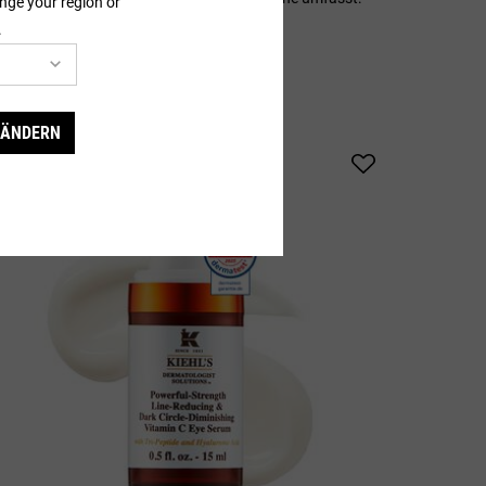
nge your region or
.
 ÄNDERN