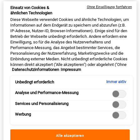
FACIAL FUEL
EYE F
IN DEN WARENKORB
IN DEN WARENKORB
Ohne Einwilligung fortfahren
Einsatz von Cookies &
ähnlichen Technologien
Diese Webseite verwendet Cookies und ähnliche Technologien, um
(360,00 € / 1l)
(1.540,00 € / 1l)
Informationen auf dem Endgerät zu speichern und abzurufen (z.B.
IP-Adresse, Nutzer-ID, Browser-Informationen). Einige sind für den
BESTSELLER
Betrieb der Webseite unbedingt erforderlich. Andere erfordern eine
Einwilligung, so für die Analyse des Nutzerverhaltens und
Performance-Messung, das Angebot bestimmter Services, die
Personalisierung der Nutzererfahrung, Marketingzwecke und die
Einbindung externer Medien. Nicht unbedingt erforderliche Cookies
können direkt akzeptiert ("Alle akzeptieren") oder abgelehnt ("Ohne
Datenschutzinformationen
Impressum
Einwilligung fortfahren") werden. Individuelle Anpassungen der
Einstellungen sind ebenfalls möglich und speicherbar ("Auswahl
speichern"). Die Auswahl kann jederzeit unter dem Link "Cookie-
Unbedingt erforderlich
Immer aktiv
Einstellungen" angepasst werden. Für weitere Informationen s.
unsere Datenschutzinformationen.
Analyse und Performance-Messung
Ultimate Razor Burn & Bump
Age Defender Eye Repair
Services und Personalisierung
Relief
Werbung
✓ After-Shave-Creme ✓ Mildert
Eine Anti-Aging-Augencreme für Männer,
Rasurbrand
welche Augenringe sichtbar mildert und
die Haut um die Augen festigt.
Alle akzeptieren