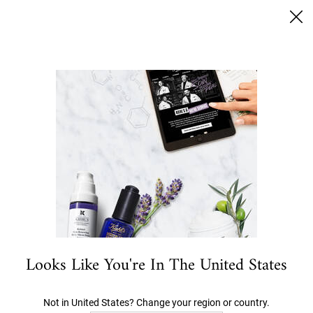
SUMMER BLACK FRIDAY: 25% RABATT AUF ALLES | 30%
FÜR LOYALTY KUNDEN
0
MEIN
0 PRODUKT
STORES
WARENKORB
Ich suche nach…
Hauptinhalt
REISEGRÖSSEN
ALLE ANZEIGEN
GESICHTSPFLEGE
GESICHTSREINIGUNG
BA
PFLEGE PRODUKTE FÜR'S
HANDGEPÄCK
Looks Like You're In The United States
FILTERN
6 Produkte
VERFEINERN
FILTERMENÜ
Not in United States? Change your region or country.