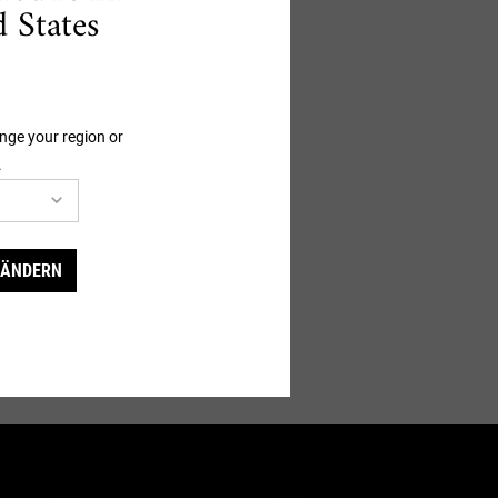
 States
nge your region or
.
IT OIL CONDITIONER
 ÄNDERN