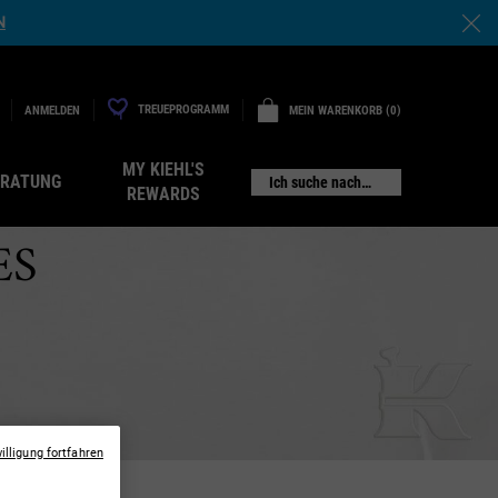
N
TREUEPROGRAMM
MEIN WARENKORB
0
ANMELDEN
0 PRODUKT
MY KIEHL'S
ERATUNG
Ich suche nach…
REWARDS
ES
illigung fortfahren