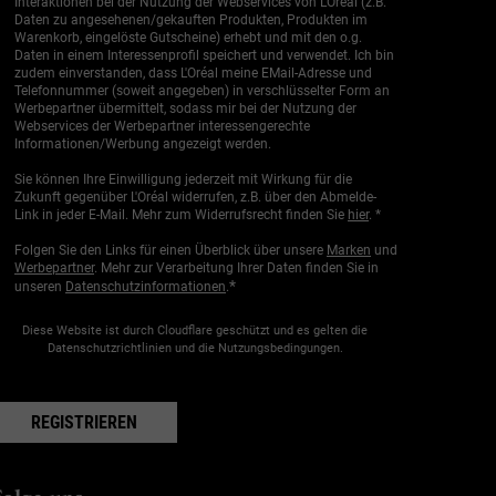
Interaktionen bei der Nutzung der Webservices von L'Oréal (z.B.
Daten zu angesehenen/gekauften Produkten, Produkten im
Warenkorb, eingelöste Gutscheine) erhebt und mit den o.g.
Daten in einem Interessenprofil speichert und verwendet. Ich bin
zudem einverstanden, dass L'Oréal meine EMail-Adresse und
Telefonnummer (soweit angegeben) in verschlüsselter Form an
Werbepartner übermittelt, sodass mir bei der Nutzung der
Webservices der Werbepartner interessengerechte
Informationen/Werbung angezeigt werden.
Sie können Ihre Einwilligung jederzeit mit Wirkung für die
Zukunft gegenüber L'Oréal widerrufen, z.B. über den Abmelde-
Link in jeder E-Mail. Mehr zum Widerrufsrecht finden Sie
hier
. *
Folgen Sie den Links für einen Überblick über unsere
Marken
und
Werbepartner
. Mehr zur Verarbeitung Ihrer Daten finden Sie in
*
unseren
Datenschutzinformationen
.
Diese Website ist durch Cloudflare geschützt und es gelten die
Datenschutzrichtlinien und die Nutzungsbedingungen.
REGISTRIEREN