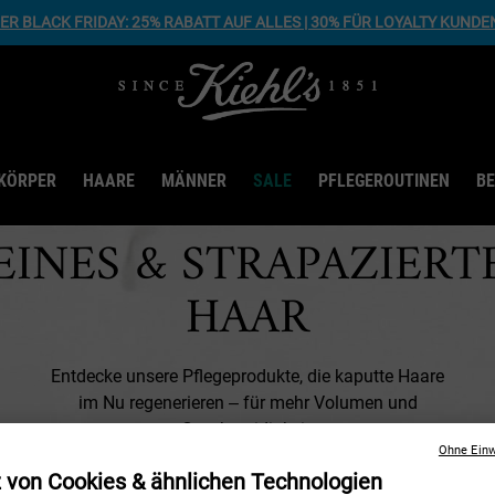
R BLACK FRIDAY: 25% RABATT AUF ALLES | 30% FÜR LOYALTY KUNDE
KÖRPER
HAARE
MÄNNER
SALE
PFLEGEROUTINEN
B
EINES & STRAPAZIERT
HAAR
Entdecke unsere Pflegeprodukte, die kaputte Haare
im Nu regenerieren ‒ für mehr Volumen und
Geschmeidigkeit.
Ohne Einw
z von Cookies & ähnlichen Technologien