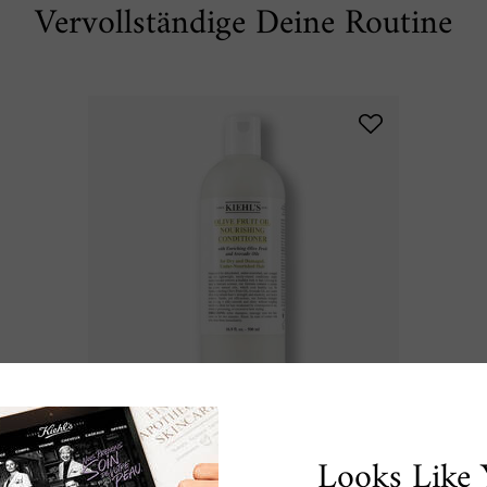
Vervollständige Deine Routine
Nourishing Olive Fruit Oil
Looks Like 
Conditioner