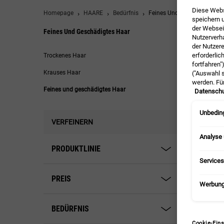
Diese Webs
Homepage
HAARE
Bedürfnis
Feines Und Geschädigtes H
speichern u
der Webseit
Feines Und Geschädigtes Haar
Nutzerverh
der Nutzer
Feines und geschädigtes Haar
erforderlic
Trockenes Haar
fortfahren"
Krauses Haar
("Auswahl s
werden. Fü
Feines und geschädigtes Haar
Datenschu
Unbeding
VERFEINERN
Analyse
PRODUKTLINIE
Services
PREIS
Werbun
Nour
BEDÜRFNIS
Cookie-Eins