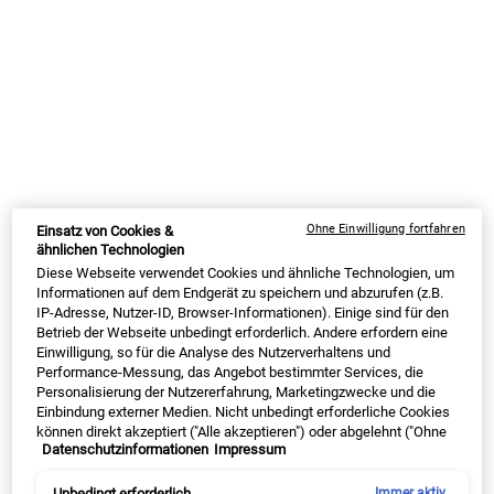
chemisch gewonnene Glycolsäure nicht.
WIE WIRKT GLYCOLSÄURE AUF DER
HAUT?
Glycolsäure hat viele Eigenschaften, die sie perfekt als Inhaltsstoff
für effektive Hautpflegeprodukte machen: Sie hat einen natürlichen
Ohne Einwilligung fortfahren
Einsatz von Cookies &
Peeling-Effekt. Als milde Säure löst sie abgestorbene Hautzellen und
ähnlichen Technologien
Diese Webseite verwendet Cookies und ähnliche Technologien, um
-schüppchen sanft ab. Das sorgt für einen schön gleichmäßigen
Informationen auf dem Endgerät zu speichern und abzurufen (z.B.
und ebenen Teint. Gleichzeitig regt AHA damit die Zellerneuerung
IP-Adresse, Nutzer-ID, Browser-Informationen). Einige sind für den
der oberen Hautschichten an und erhöht die Strahlkraft Deiner
Betrieb der Webseite unbedingt erforderlich. Andere erfordern eine
Haut. Indem Du die alten Hautschüppchen auf der Oberfläche
Einwilligung, so für die Analyse des Nutzerverhaltens und
entfernst, sorgst Du außerdem dafür, dass die Wirkstoffe Deiner
Performance-Messung, das Angebot bestimmter Services, die
Personalisierung der Nutzererfahrung, Marketingzwecke und die
Gesichtspflege besser bei den frischen Hautzellen ankommen.
Einbindung externer Medien. Nicht unbedingt erforderliche Cookies
können direkt akzeptiert ("Alle akzeptieren") oder abgelehnt ("Ohne
Der Peeling-Effekt von AHA betrifft nicht nur die Reste
Datenschutzinformationen
Impressum
Einwilligung fortfahren") werden. Individuelle Anpassungen der
abgestorbener Hautzellen. Glycolsäure befreit Deine Haut und die
Einstellungen sind ebenfalls möglich und speicherbar ("Auswahl
Poren auch von überschüssigem Talg. Dadurch beugt sie
speichern"). Die Auswahl kann jederzeit unter dem Link "Cookie-
Unbedingt erforderlich
Immer aktiv