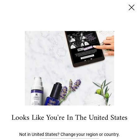
SUMMER BLACK FRIDAY: 25% RABATT AUF ALLES | 30%
FÜR LOYALTY KUNDEN
0
MEIN
0 PRODUKT
STORES
WARENKORB
Ich suche nach…
Hauptinhalt
GLYCOLSÄURE: ALLES ÜBER DIE
WIRKUNG DER AHA-FRUCHTSÄURE
AUF DIE HAUT
Looks Like You're In The United States
KATEGORIEN
Not in United States? Change your region or country.
06. Dez. 2022 •
Von KIEHL'S