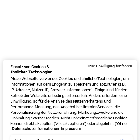
Alter Preis
15,00 €
Neuer Preis
11,25 €
Alter Preis
34,00 €
Neuer Preis
25,50 €
ULTRA FACIAL CLEANSER
ULTRA 
IN DEN WARENKORB
IN DEN WARENKORB
(160,71 € / 1l)
(850,00 € / 1l)
BESTSELLER
Ohne Einwilligung fortfahren
Einsatz von Cookies &
ähnlichen Technologien
Diese Webseite verwendet Cookies und ähnliche Technologien, um
Informationen auf dem Endgerät zu speichern und abzurufen (z.B.
IP-Adresse, Nutzer-ID, Browser-Informationen). Einige sind für den
Betrieb der Webseite unbedingt erforderlich. Andere erfordern eine
Einwilligung, so für die Analyse des Nutzerverhaltens und
Performance-Messung, das Angebot bestimmter Services, die
Personalisierung der Nutzererfahrung, Marketingzwecke und die
Midnight Recovery Concentrate
Buttermask For Lips
Einbindung externer Medien. Nicht unbedingt erforderliche Cookies
können direkt akzeptiert ("Alle akzeptieren") oder abgelehnt ("Ohne
Datenschutzinformationen
Impressum
✓ Regeneration über Nacht ✓ stärkt die
Der regenerierende Lip Balm pflegt raue
Einwilligung fortfahren") werden. Individuelle Anpassungen der
Hautschutzbarriere ✓ Anti-Aging-Effekt
und spröde Lippen. Sie werden über
Einstellungen sind ebenfalls möglich und speicherbar ("Auswahl