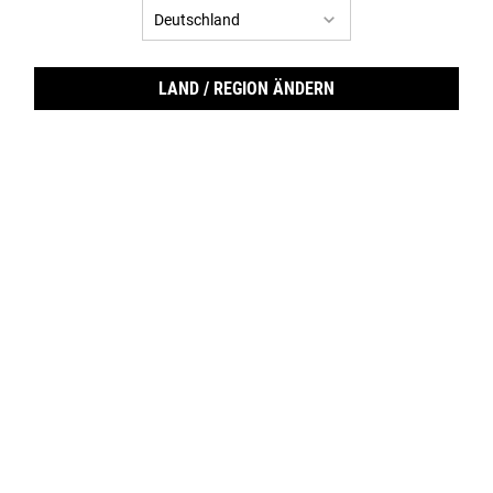
BESTSELLER
BESTSELLER
LAND / REGION ÄNDERN
Ultra Facial Cleanser
Ultra Light Daily UV Defense
SPF 50 PA++++
Die Gesichtsreinigung entfernt
Die Sonnencreme SPF 50 PA ++++ mit
Verunreinigungen sowie Schmutz
Anti-Aging-Effek schützt die Haut vor
besonders sanft, ohne die Haut
UV-Strahlen, externen Umwelteinflüssen
auszutrocknen.
sowie Anzeichen der Hautalterung.
Option wählen
Option wählen
30% FÜR LOYALTY
30% FÜR LOYALTY