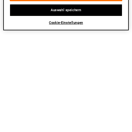
NEU
NEU
Auswahl speichern
Cookie-Einstellungen
Creme de Corps Duo
Ultra Hydration & Repair Duo
Verwöhne Dich mit luxuriöser
Schütze und hydratisiere für gesund
Feuchtigkeitspflege mit unserer klassischen
wirkende, widerstandsfähige Haut
Körpercreme
Eine Größe Verfügbar
Eine Größe Verfügbar
Bundle
Bundle
NUR ONLINE | -20% PREISVORTEIL
NUR ONLINE | -20% PREISVORTEIL