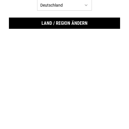
NEU
NEU
LAND / REGION ÄNDERN
Ultra Hydration Set
Maximum Hydration Duo
Sehe und fühle den Unterschied mit
Intensive Feuchtigkeitspflege für Gesicht
diesem intensiv feuchtigkeitsspendenden
und Augen
Pflegeset.
Eine Größe Verfügbar
Eine Größe Verfügbar
Bundle
Bundle
NUR ONLINE | -20% PREISVORTEIL
NUR ONLINE | -20% PREISVORTEIL