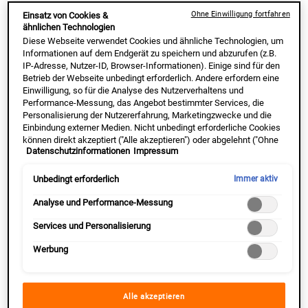
Ohne Einwilligung fortfahren
Einsatz von Cookies &
ähnlichen Technologien
Diese Webseite verwendet Cookies und ähnliche Technologien, um
Ultra Facial Cleanser + Cream
Anti-Aging Routine
Informationen auf dem Endgerät zu speichern und abzurufen (z.B.
Duo
IP-Adresse, Nutzer-ID, Browser-Informationen). Einige sind für den
Trockene, dehydrierte Haut beruhigen und
Falten und Augenringe reduzieren für ein
Betrieb der Webseite unbedingt erforderlich. Andere erfordern eine
regenerieren
jugendlicheres Aussehen
Einwilligung, so für die Analyse des Nutzerverhaltens und
Performance-Messung, das Angebot bestimmter Services, die
Personalisierung der Nutzererfahrung, Marketingzwecke und die
Einbindung externer Medien. Nicht unbedingt erforderliche Cookies
Eine Größe Verfügbar
Eine Größe Verfügbar
können direkt akzeptiert ("Alle akzeptieren") oder abgelehnt ("Ohne
Bundle
Bundle
Datenschutzinformationen
Impressum
Einwilligung fortfahren") werden. Individuelle Anpassungen der
Einstellungen sind ebenfalls möglich und speicherbar ("Auswahl
speichern"). Die Auswahl kann jederzeit unter dem Link "Cookie-
Unbedingt erforderlich
Immer aktiv
NUR ONLINE | -20% PREISVORTEIL
NUR ONLINE | -20% PREISVORTEIL
Einstellungen" angepasst werden. Für weitere Informationen s.
unsere Datenschutzinformationen.
Analyse und Performance-Messung
Alter Preis
50,00 €
Neuer Preis
37,50 €
Alter Preis
143,00 €
Neuer Preis
107,25 €
Services und Personalisierung
ULTRA FACIAL CLEANSER + CREAM DU
ANTI-
IN DEN WARENKORB
IN DEN WARENKORB
Werbung
Alle akzeptieren