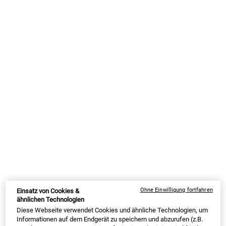
Herkunft der Avocado
Die grünbraune, birnenförmige Beere stammt aus Mexiko und
Mittelamerika und gehört zur Familie der Blütenpflanze
Lauraceae[2] (Lorbeergewächse) und es gibt über 500
verschiedene Sorten. Die Avocado wächst an einem Baum, der in
den Tropen, Neuseeland und Australien gedeiht. Seit einiger Zeit
wird die Avocado auch im Mittelmeerraum kultiviert, da die weiten
Lieferwege, der Wasserverbrauch und auch die Anbaumethoden
immer mehr in der Kritik stehen.
Verwendung von Avocado
Auch fernab von Sushi-Rollen, Guacamole und Green-Smoothies
hat die Avocado einen positiven Einfluss auf Deine Gesundheit.
Deine Haut und Deine Haare können von den hochwirksamen
Inhaltsstoffen profitieren und langfristig gestärkt werden[3].
Avocado-Cremes, Shampoos mit Avocado, Haar- und
Gesichtsmasken mit Avocado
und Avocadoöl für Haut- und
Ohne Einwilligung fortfahren
Einsatz von Cookies &
Haarpflege werde immer mehr gefragt. Kein Wunder, denn die
ähnlichen Technologien
Inhaltsstoffe und Wirkstoffe sind ein Beauty-Booster und deshalb
Diese Webseite verwendet Cookies und ähnliche Technologien, um
Informationen auf dem Endgerät zu speichern und abzurufen (z.B.
zählt die Avocado auch zu den sogenannten „Superfoods“ oder