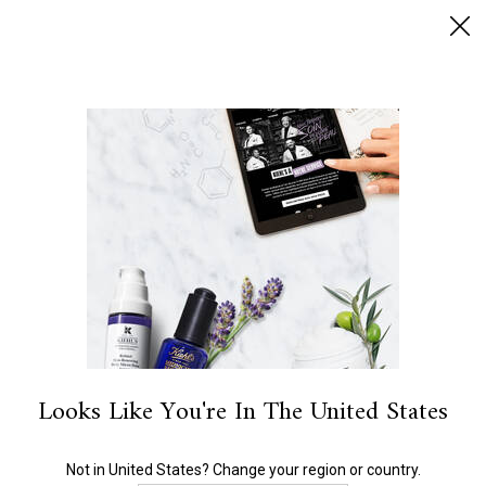
SUMMER BLACK FRIDAY: 25% RABATT AUF ALLES | 30%
FÜR LOYALTY KUNDEN
0
MEIN
0 PRODUKT
STORES
WARENKORB
Ich suche nach…
Hauptinhalt
ANGEBOTE
NEU- UND BESTSELLER
GESICHT
K
Looks Like You're In The United States
Not in United States? Change your region or country.