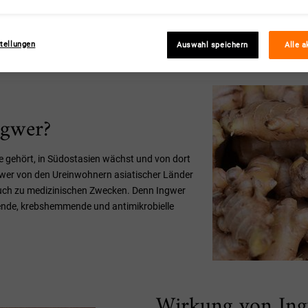
tellungen
Auswahl speichern
Alle a
ngwer?
eae gehört, in Südostasien wächst und von dort
Ingwer von den Ureinwohnern asiatischer Länder
auch zu medizinischen Zwecken. Denn Ingwer
ende, krebshemmende und antimikrobielle
Wirkung von Ing