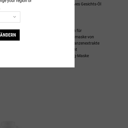
nge your region or
tsmaske, ein Reinigungsgel oder ein intensives Gesichts-Öl
.
s die beste Ingwer-Pflege für Dich.
ng Mask
ist für alle Hauttypen geeignet, auch für
 ÄNDERN
Die samtige Textur der straffenden Gesichtsmaske von
t glätten. Dafür sorgen die enthaltenen Pflanzenextrakte
r und Hibiskus, welche die Haut über Nacht
ch einer gewissen Zeit kann die Anti-Aging-Maske
r Haut mildern.