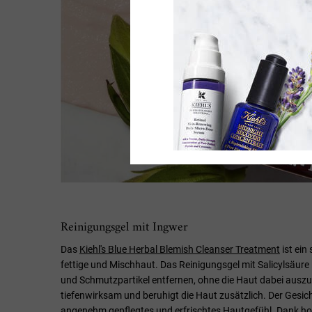
Reinigungsgel mit Ingwer
Das
Kiehl's Blue Herbal Blemish Cleanser Treatment
ist ein
fettige und Mischhaut. Das Reinigungsgel mit Salicylsäure
und Schmutzpartikel entfernen, ohne die Haut dabei auszut
tiefenwirksam und beruhigt die Haut zusätzlich. Der Gesicht
angenehm gepflegtes und erfrischtes Hautgefühl. Dank hoch