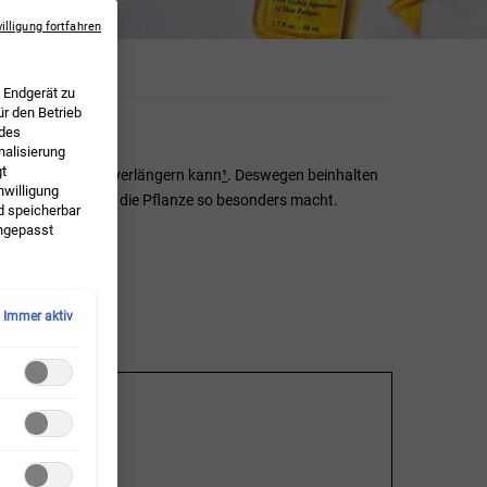
illigung fortfahren
 Endgerät zu
ür den Betrieb
 des
alisierung
gt
 die Lebensdauer verlängern kann
¹
. Deswegen beinhalten
nwilligung
von Ingwer und was die Pflanze so besonders macht.
d speicherbar
angepasst
Immer aktiv