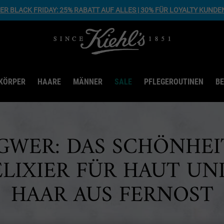
R BLACK FRIDAY: 25% RABATT AUF ALLES | 30% FÜR LOYALTY KUNDE
KÖRPER
HAARE
MÄNNER
SALE
PFLEGEROUTINEN
B
GWER: DAS SCHÖNHEI
ELIXIER FÜR HAUT UN
HAAR AUS FERNOST