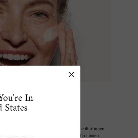
You're In
 States
it Ingwer von Kiehl's
aut – die Pflegeprodukte mit Ingwer von Kiehl's können
en. So sieht sie jugendlicher aus und bekommt einen