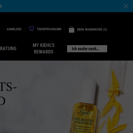
N
TREUEPROGRAMM
ANMELDEN
MEIN WARENKORB
0
0 PRODUKT
MY KIEHL'S
ERATUNG
Ich suche nach…
REWARDS
TS-
D