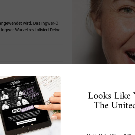
m angewendet wird. Das Ingwer-Öl
r Ingwer-Wurzel revitalisiert Deine
?
EN?
Looks Like 
The United
RKUNG AUF DIE HAUT?
Hautpflegeprodukte m
Straffe, gesunde und strahlende H
Deine Haut stärken und regenerier