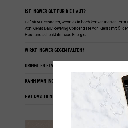
IST INGWER GUT FÜR DIE HAUT?
Definitiv! Besonders, wenn es in hoch konzentrierter For
von Kiehl's
Daily Reviving Concentrate
von Kiehl's mit Öl de
Haut und schenkt ihr neue Energie.
WIRKT INGWER GEGEN FALTEN?
BRINGT ES ETWAS, INGWER IN DIE HAUT EINZUREIBEN
KANN MAN INGWER-ÖL FÜR DIE HAUT SELBST MACH
HAT DAS TRINKEN VON INGWERTEE EINE POSITIVE WI