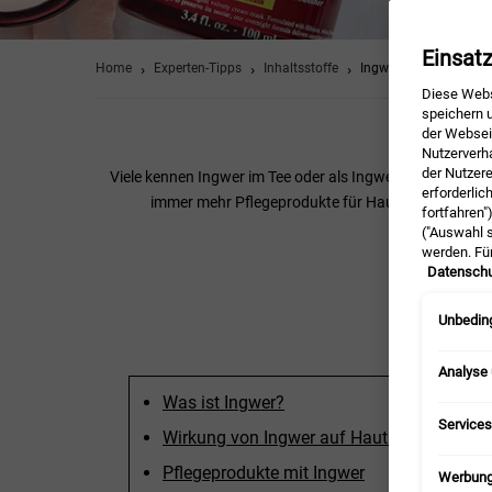
Einsat
Home
Experten-Tipps
Inhaltsstoffe
Ingwer: Das Schönheit
Diese Webs
speichern u
der Webseit
Nutzerverh
der Nutzer
Viele kennen Ingwer im Tee oder als Ingwer-Shot. Doch 
erforderlic
immer mehr Pflegeprodukte für Haut und Haar den I
fortfahren"
("Auswahl s
werden. Fü
Datenschu
Unbeding
Analyse
Was ist Ingwer?
Services
Wirkung von Ingwer auf Haut und Haar
Pflegeprodukte mit Ingwer
Werbun