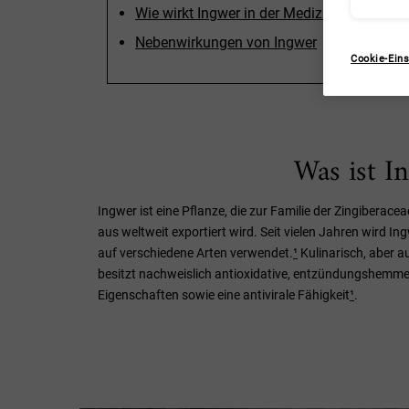
Wie wirkt Ingwer in der Medizin?
Nebenwirkungen von Ingwer
Cookie-Eins
Was ist I
Ingwer ist eine Pflanze, die zur Familie der Zingiberac
aus weltweit exportiert wird. Seit vielen Jahren wird 
auf verschiedene Arten verwendet.
¹
Kulinarisch, aber 
besitzt nachweislich antioxidative, entzündungshemm
Eigenschaften sowie eine antivirale Fähigkeit
¹
.