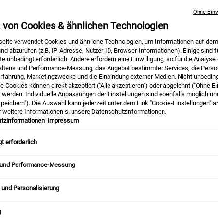
Ohne Einw
z von Cookies & ähnlichen Technologien
s-Elixier Für Haut Und Haar Aus Fernost
eite verwendet Cookies und ähnliche Technologien, um Informationen auf dem
nd abzurufen (z.B. IP-Adresse, Nutzer-ID, Browser-Informationen). Einige sind f
e unbedingt erforderlich. Andere erfordern eine Einwilligung, so für die Analyse
altens und Performance-Messung, das Angebot bestimmter Services, die Person
erfahrung, Marketingzwecke und die Einbindung externer Medien. Nicht unbedin
immer mehr Studien deuten darauf hin, dass die Knolle gesund macht und
he Cookies können direkt akzeptiert ("Alle akzeptieren") oder abgelehnt ("Ohne Ei
nhaltsstoff Ingwer. Erfahre in unserem Artikel alles über die Wirkung 
) werden. Individuelle Anpassungen der Einstellungen sind ebenfalls möglich un
peichern"). Die Auswahl kann jederzeit unter dem Link "Cookie-Einstellungen" 
r weitere Informationen s. unsere Datenschutzinformationen.
tzinformationen
Impressum
Inhalt
t erforderlich
 und Performance-Messung
 und Personalisierung
g