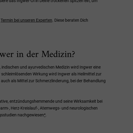
e das Ingwer-Öl in Deine trockenen Spitzen ein, um
n
Termin bei unseren Experten
. Diese beraten Dich
wer in der Medizin?
n, indischen und ayurvedischen Medizin wird Ingwer eine
 schleimlösenden Wirkung wird Ingwer als Heilmittel zur
auch als Mittel zur Schmerzlinderung, bei der Behandlung
idative, entzündungshemmende und seine Wirksamkeit bei
m-, Herz-Kreislauf-, Atemwegs- und neurologischen
gsstudien nachgewiesen
⁴
.