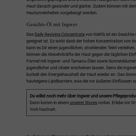
Haut danach gesünder und glatter. Zudem können mit dem
Hautunreinheiten vorgebeugt werden.
Gesichts-Öl mit Ingwer
Das
Daily Reviving Concentrate
von Kiehl's ist ein Gesichts
geeignet ist. Es wirkt dank der hohen Konzentration von I
kann es Dir einen jugendlichen, strahlenden Teint verleihen
können die Abwehrkräfte der Haut gegen die täglichen Einf
Formel mit Ingwer- und Tamanu-Ölen sowie Sonnenblumen
jugendlicher und vitaler erscheinen lassen. Denn die Ingwer
kurbelt den Energiehaushalt der Haut wieder an. Das Sonn
hauteigene Lipidbarriere, was die vor äußeren Einflüssen s
Du willst noch mehr über Ingwer und unsere Pflegeprodu
Dann komm in einem
unserer Stores
vorbei. Erlebe vor O
York hautnah.