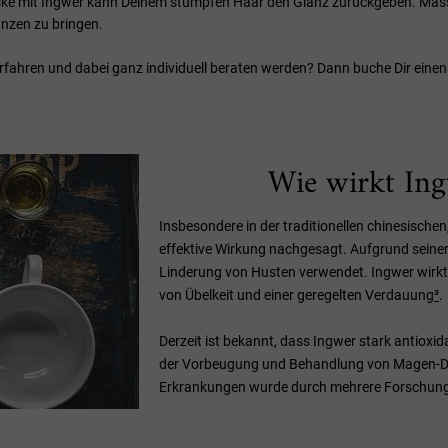
 mit Ingwer kann Deinem stumpfen Haar den Glanz zurückgeben. Massier
änzen zu bringen.
erfahren und dabei ganz individuell beraten werden? Dann buche Dir eine
Wie wirkt Ing
Insbesondere in der traditionellen chinesische
effektive Wirkung nachgesagt. Aufgrund seiner
Linderung von Husten verwendet. Ingwer wirkt 
von Übelkeit und einer geregelten Verdauung
³
.
Derzeit ist bekannt, dass Ingwer stark antiox
der Vorbeugung und Behandlung von Magen-Dar
Erkrankungen wurde durch mehrere Forschun