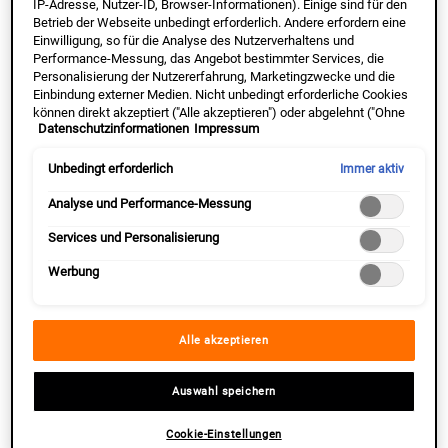
IP-Adresse, Nutzer-ID, Browser-Informationen). Einige sind für den
Betrieb der Webseite unbedingt erforderlich. Andere erfordern eine
Einwilligung, so für die Analyse des Nutzerverhaltens und
Performance-Messung, das Angebot bestimmter Services, die
Personalisierung der Nutzererfahrung, Marketingzwecke und die
Einbindung externer Medien. Nicht unbedingt erforderliche Cookies
können direkt akzeptiert ("Alle akzeptieren") oder abgelehnt ("Ohne
Datenschutzinformationen
Impressum
Einwilligung fortfahren") werden. Individuelle Anpassungen der
Einstellungen sind ebenfalls möglich und speicherbar ("Auswahl
speichern"). Die Auswahl kann jederzeit unter dem Link "Cookie-
Unbedingt erforderlich
Immer aktiv
Einstellungen" angepasst werden. Für weitere Informationen s.
unsere Datenschutzinformationen.
Analyse und Performance-Messung
Services und Personalisierung
Werbung
Alle akzeptieren
1. WAS IST K‑BEAUTY?
Auswahl speichern
Cookie-Einstellungen
K‑Beauty steht für „Korean Beauty“ und beschreibt