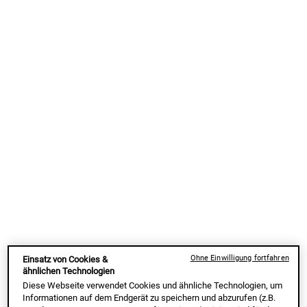
WARUM IST KOREAN SKINCARE SO BELIEBT?
DEINE K‑BEAUTY-ROUTINE: DIE 10 SCHRITTE
DER KOREANISCHEN HAUTPFLEGE
WIE OFT SOLLTEST DU EINE K‑BEAUTY-
ROUTINE ANWENDEN?
WELCHE PRODUKTE BRAUCHST DU FÜR EINE
KOREAN SKINCARE-ROUTINE?
FAZIT
FAQs ZUR K-BEAUTY-ROUTINE
Ohne Einwilligung fortfahren
Einsatz von Cookies &
ähnlichen Technologien
Diese Webseite verwendet Cookies und ähnliche Technologien, um
Informationen auf dem Endgerät zu speichern und abzurufen (z.B.