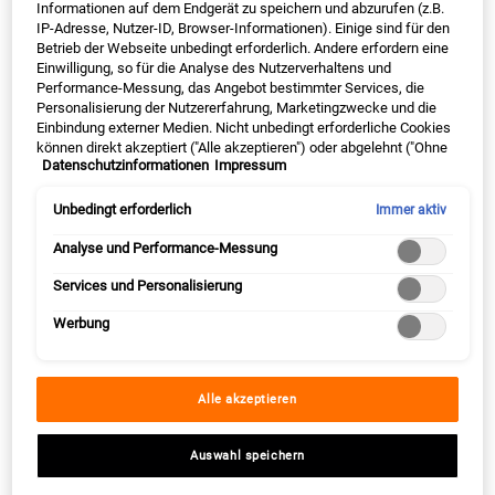
Informationen auf dem Endgerät zu speichern und abzurufen (z.B.
Falten sichtbar reduzieren und jugendlich-wirkende Strahlkraft
IP-Adresse, Nutzer-ID, Browser-Informationen). Einige sind für den
wiederherstellen
Betrieb der Webseite unbedingt erforderlich. Andere erfordern eine
AUF LAGER
Einwilligung, so für die Analyse des Nutzerverhaltens und
Performance-Messung, das Angebot bestimmter Services, die
Personalisierung der Nutzererfahrung, Marketingzwecke und die
Einbindung externer Medien. Nicht unbedingt erforderliche Cookies
DIESES SET ENTHÄLT
3 PRODUKTE
können direkt akzeptiert ("Alle akzeptieren") oder abgelehnt ("Ohne
Datenschutzinformationen
Impressum
Einwilligung fortfahren") werden. Individuelle Anpassungen der
Einstellungen sind ebenfalls möglich und speicherbar ("Auswahl
speichern"). Die Auswahl kann jederzeit unter dem Link "Cookie-
Unbedingt erforderlich
Immer aktiv
PDP Sections Accordion Original
Einstellungen" angepasst werden. Für weitere Informationen s.
Was ist es
unsere Datenschutzinformationen.
Analyse und Performance-Messung
Services und Personalisierung
Dieses Trio kombiniert drei leistungsstarke Kiehl's-
Werbung
Produkte, um Falten zu bekämpfen, das Hautbild zu
verbessern und intensive Feuchtigkeit zu spenden.
Es enthält das Midnight Recovery Concentrate, die
Alle akzeptieren
Midnight Recovery Omega-Rich Botanical Night
Cream und die Creamy Eye Treatment with Avocado
Auswahl speichern
für eine komplette Anti-Aging-Pflege.