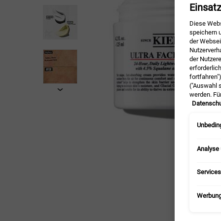
Einsat
Diese Webs
speichern u
der Webseit
Nutzerverh
der Nutzer
erforderlic
fortfahren"
("Auswahl s
werden. Fü
Datenschu
Unbeding
Analyse
Services
Werbun