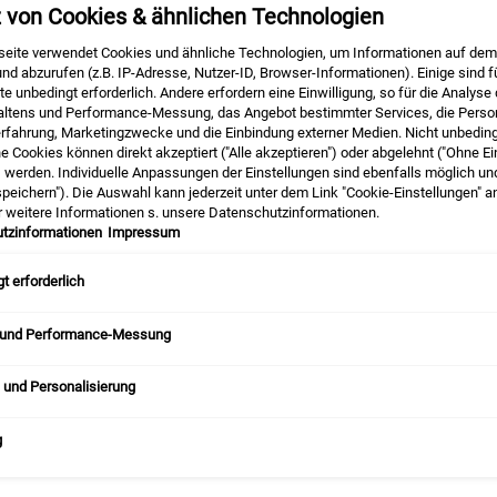
z von Cookies & ähnlichen Technologien
Anzahl
eite verwendet Cookies und ähnliche Technologien, um Informationen auf dem
−
+
nd abzurufen (z.B. IP-Adresse, Nutzer-ID, Browser-Informationen). Einige sind f
e unbedingt erforderlich. Andere erfordern eine Einwilligung, so für die Analyse
altens und Performance-Messung, das Angebot bestimmter Services, die Person
erfahrung, Marketingzwecke und die Einbindung externer Medien. Nicht unbedin
he Cookies können direkt akzeptiert ("Alle akzeptieren") oder abgelehnt ("Ohne Ei
DIESES SET ENTHÄL
) werden. Individuelle Anpassungen der Einstellungen sind ebenfalls möglich un
peichern"). Die Auswahl kann jederzeit unter dem Link "Cookie-Einstellungen" 
r weitere Informationen s. unsere Datenschutzinformationen.
tzinformationen
Impressum
t erforderlich
 und Performance-Messung
 und Personalisierung
Maximum Hydration Duo - Bild z
g