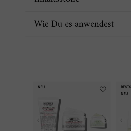
Wie Du es anwendest
PDP Slot 1 Section
NEU
BESTS
NEU