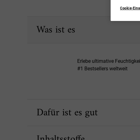
Cookie-Eins
PDP Sections Accordion Original
Was ist es
Erlebe ultimative Feuchtigk
#1 Bestsellers weltweit
Dafür ist es gut
Inhaltsstoffe