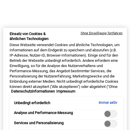
(63,00 € / 1l)
AUF LAGER
SUMMER BLACK FRIDAY: 25% RABATT AUF
ALLES | 30% FÜR LOYALTY KUNDEN
Ohne Einwilligung fortfahren
Einsatz von Cookies &
ähnlichen Technologien
ⓘ
Diese Webseite verwendet Cookies und ähnliche Technologien, um
Informationen auf dem Endgerät zu speichern und abzurufen (z.B.
IP-Adresse, Nutzer-ID, Browser-Informationen). Einige sind für den
Betrieb der Webseite unbedingt erforderlich. Andere erfordern eine
Einwilligung, so für die Analyse des Nutzerverhaltens und
MY KIEHL’S REWARDS
Performance-Messung, das Angebot bestimmter Services, die
32
BONUSPUNKTE
Personalisierung der Nutzererfahrung, Marketingzwecke und die
Einbindung externer Medien. Nicht unbedingt erforderliche Cookies
JETZT ANMELDEN
können direkt akzeptiert ("Alle akzeptieren") oder abgelehnt ("Ohne
Datenschutzinformationen
Impressum
Einwilligung fortfahren") werden. Individuelle Anpassungen der
Einstellungen sind ebenfalls möglich und speicherbar ("Auswahl
speichern"). Die Auswahl kann jederzeit unter dem Link "Cookie-
Unbedingt erforderlich
Immer aktiv
Einstellungen" angepasst werden. Für weitere Informationen s.
unsere Datenschutzinformationen.
Analyse und Performance-Messung
PDP Sections Accordion Original
Was ist es
Services und Personalisierung