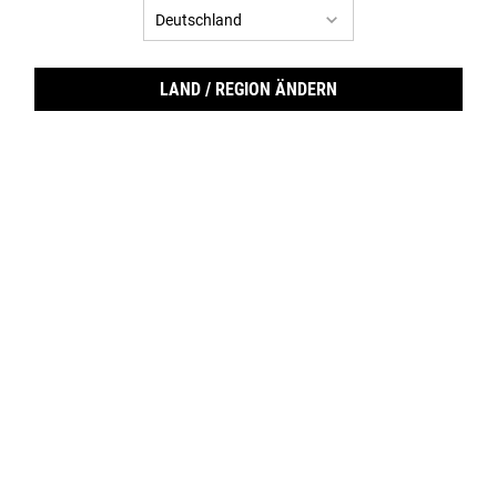
LAND / REGION ÄNDERN
“Ult