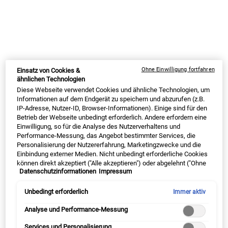
Eine Duschseife für Männer mit schonendem Peeling-Effekt, sie
befreit Deine Haut gründlich von Schmutz und abgestorbenen
Hautzellen.
Ein größe verfügbar
200 g
19,00 €
Alter Preis
Neuer Preis
14,25 €
Ausgewählt
Die Produktvariante ist nicht vorrätig,
, 1 von 1
(71,25 € / 1 kg)
Ohne Einwilligung fortfahren
Einsatz von Cookies &
DERZEIT AUSVERKAUFT
ähnlichen Technologien
Diese Webseite verwendet Cookies und ähnliche Technologien, um
Informationen auf dem Endgerät zu speichern und abzurufen (z.B.
SUMMER BLACK FRIDAY: 25% RABATT AUF
IP-Adresse, Nutzer-ID, Browser-Informationen). Einige sind für den
ALLES | 30% FÜR LOYALTY KUNDEN
Betrieb der Webseite unbedingt erforderlich. Andere erfordern eine
Einwilligung, so für die Analyse des Nutzerverhaltens und
ⓘ
Performance-Messung, das Angebot bestimmter Services, die
Personalisierung der Nutzererfahrung, Marketingzwecke und die
Einbindung externer Medien. Nicht unbedingt erforderliche Cookies
können direkt akzeptiert ("Alle akzeptieren") oder abgelehnt ("Ohne
Datenschutzinformationen
Impressum
Einwilligung fortfahren") werden. Individuelle Anpassungen der
MY KIEHL’S REWARDS
Einstellungen sind ebenfalls möglich und speicherbar ("Auswahl
14
BONUSPUNKTE
speichern"). Die Auswahl kann jederzeit unter dem Link "Cookie-
Unbedingt erforderlich
Immer aktiv
Einstellungen" angepasst werden. Für weitere Informationen s.
JETZT ANMELDEN
unsere Datenschutzinformationen.
Analyse und Performance-Messung
Services und Personalisierung