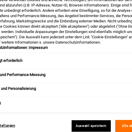
nd abzurufen (z.B. IP-Adresse, Nutzer-ID, Browser-Informationen). Einige sind f
e unbedingt erforderlich. Andere erfordern eine Einwilligung, so für die Analyse
altens und Performance-Messung, das Angebot bestimmter Services, die Person
erfahrung, Marketingzwecke und die Einbindung externer Medien. Nicht unbedin
he Cookies können direkt akzeptiert ("Alle akzeptieren") oder abgelehnt ("Ohne Ei
) werden. Individuelle Anpassungen der Einstellungen sind ebenfalls möglich un
peichern"). Die Auswahl kann jederzeit unter dem Link "Cookie-Einstellungen" 
r weitere Informationen s. unsere Datenschutzinformationen.
tzinformationen
Impressum
my Eye Treatment with
Calendula Deep Clea
t erforderlich
Avocado
Foaming Face Wa
 und Performance-Messung
 #1 Augencreme ✓ neue Formulierung
✓ entfernt sanft Make-Up und S
fein und +75% Avocadoöl ✓ sanfte
beruhigt die Haut
ge, langanhaltende Feuchtigkeit
 und Personalisierung
tion wählen
Option wählen
g
LOYALTY
30% FÜR LOYALTY
tellungen
Auswahl speichern
Alle a