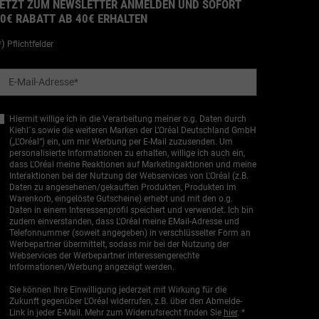
ETZT ZUM NEWSLETTER ANMELDEN UND SOFORT
0€ RABATT AB 40€ ERHALTEN
*)
Pflichtfelder
E-Mail-Adresse
*
Hiermit willige ich in die Verarbeitung meiner o.g. Daten durch
Kiehl´s sowie die weiteren Marken der L’Oréal Deutschland GmbH
(„L'Oréal“) ein, um mir Werbung per E-Mail zuzusenden. Um
personalisierte Informationen zu erhalten, willige ich auch ein,
dass L'Oréal meine Reaktionen auf Marketingaktionen und meine
Interaktionen bei der Nutzung der Webservices von L'Oréal (z.B.
Daten zu angesehenen/gekauften Produkten, Produkten im
Warenkorb, eingelöste Gutscheine) erhebt und mit den o.g.
Daten in einem Interessenprofil speichert und verwendet. Ich bin
zudem einverstanden, dass L'Oréal meine EMail-Adresse und
Telefonnummer (soweit angegeben) in verschlüsselter Form an
Werbepartner übermittelt, sodass mir bei der Nutzung der
Webservices der Werbepartner interessengerechte
Informationen/Werbung angezeigt werden.
Sie können Ihre Einwilligung jederzeit mit Wirkung für die
Zukunft gegenüber L'Oréal widerrufen, z.B. über den Abmelde-
Link in jeder E-Mail. Mehr zum Widerrufsrecht finden Sie
hier
. *