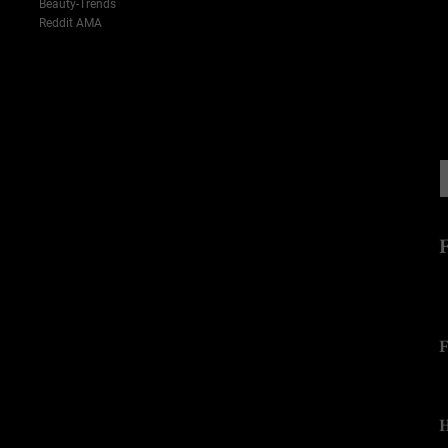
Beauty-Trends
Reddit AMA
-->
F
H