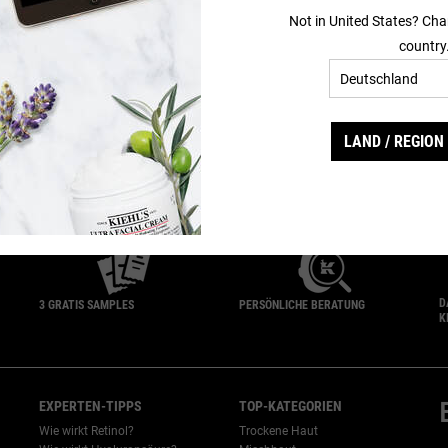
MENT WITH AVOCADO
ULTRA FACIAL CREAM
IN DEN WARENKORB
Not in United States? Cha
country
(589,29 € / 1l)
LAND / REGION
EXKLUSIV AUF KIEHL‘S
D
3 GRATIS SAMPLES
PERSÖNLICHE BERATUNG
K
EXPERTEN-TIPPS
TOP-KATEGORIEN
Wie wirkt Retinol?
Trockene Haut