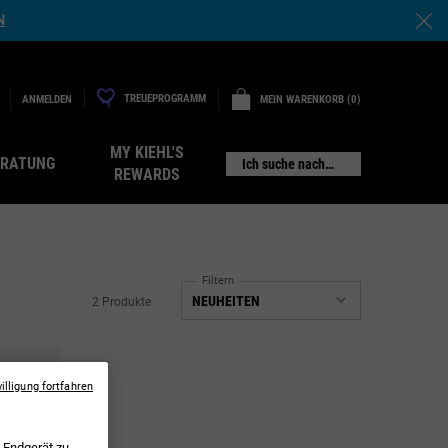
N
TREUEPROGRAMM
MEIN WARENKORB
0
ANMELDEN
0 PRODUKT
MY KIEHL'S
ERATUNG
Ich suche nach…
REWARDS
Filtern
2 Produkte
illigung fortfahren
 Endgerät zu