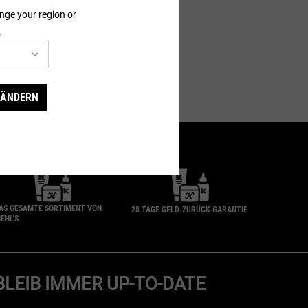
nge your region or
.
 ÄNDERN
AS GESAMTE SORTIMENT VON
28 TAGE GELD-ZURÜCK-GARANTIE
IEHL‘S
BLEIB IMMER UP-TO-DATE