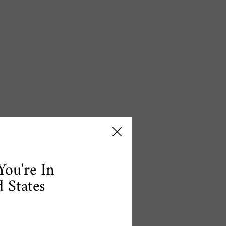
You're In
 States