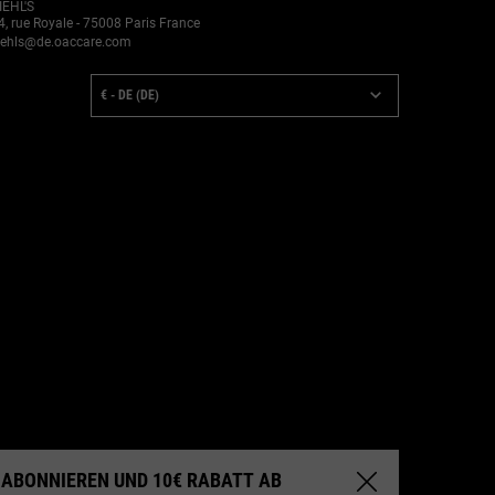
IEHL'S
4, rue Royale - 75008 Paris France
iehls@de.oaccare.com
OUNTRY:
€ - DE (DE)
NNIEREN UND 10€ RABATT AB