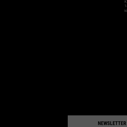
K
1
k
C
NEWSLETTER ABO