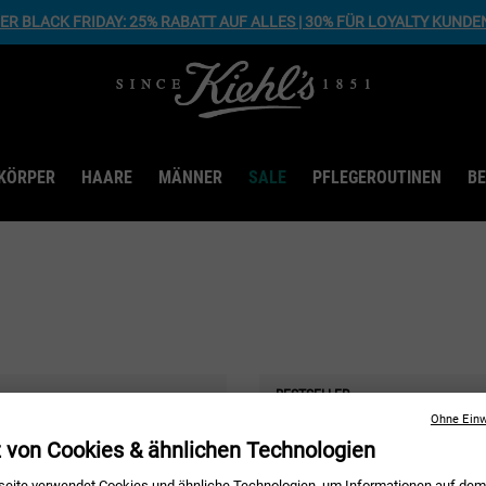
R BLACK FRIDAY: 25% RABATT AUF ALLES | 30% FÜR LOYALTY KUNDE
KÖRPER
HAARE
MÄNNER
SALE
PFLEGEROUTINEN
B
BESTSELLER
Ohne Einw
z von Cookies & ähnlichen Technologien
eite verwendet Cookies und ähnliche Technologien, um Informationen auf dem