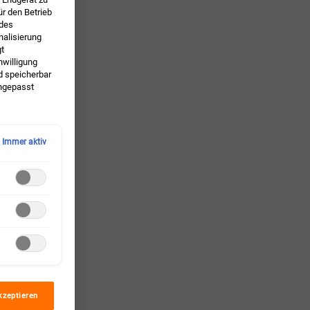
ür den Betrieb
 des
alisierung
gt
nwilligung
d speicherbar
angepasst
nsing
Immer aktiv
sh
chmutz ✓
kzeptieren