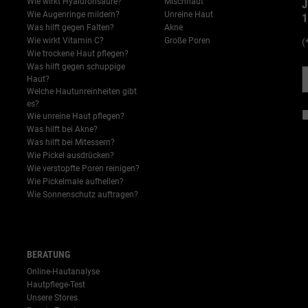
Wie wirkt Hyaluronsäure?
Mischhaut
J
Wie Augenringe mildern?
Unreine Haut
1
Was hilft gegen Falten?
Akne
Wie wirkt Vitamin C?
Große Poren
(
Wie trockene Haut pflegen?
-->
Was hilft gegen schuppige
Haut?
Welche Hautunreinheiten gibt
es?
Wie unreine Haut pflegen?
Was hilft bei Akne?
Was hilft bei Mitessern?
Wie Pickel ausdrücken?
Wie verstopfte Poren reinigen?
Wie Pickelmale aufhellen?
Wie Sonnenschutz auftragen?
-->
BERATUNG
Online-Hautanalyse
Hautpflege-Test
Unsere Stores