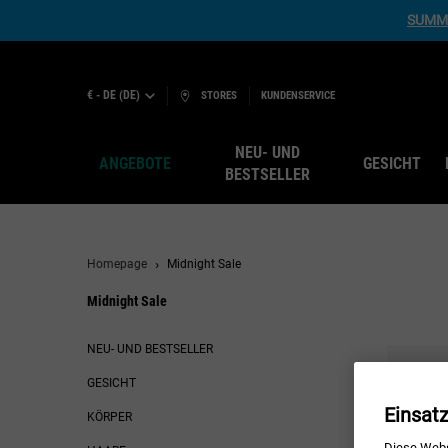
SUMME
€ - DE (DE)
STORES
KUNDENSERVICE
NEU- UND
ANGEBOTE
GESICHT
BESTSELLER
Hauptinhalt
Homepage
Midnight Sale
Midnight Sale
Midnight Sale
NEU- UND BESTSELLER
GESICHT
Einsat
KÖRPER
Diese Webs