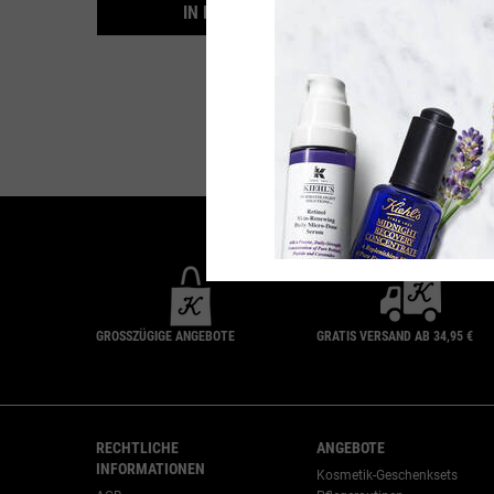
CREAMY EYE TREAT
IN DEN WARENKORB
(1.982,14 € / 1l)
GROSSZÜGIGE ANGEBOTE
GRATIS VERSAND AB 34,95 €
Fußzeilennavigation
RECHTLICHE
ANGEBOTE
INFORMATIONEN
Kosmetik-Geschenksets