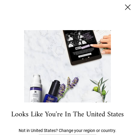
SUMMER BLACK FRIDAY: 25% RABATT AUF ALLES | 30%
FÜR LOYALTY KUNDEN
0
MEIN
0 PRODUKT
STORES
WARENKORB
Ich suche nach…
Hauptinhalt
MINI BOGOF
ANGEBOTE
NEU- UND BESTSELLER
GESICHT
KÖRPER
HAA
Looks Like You're In The United States
FILTERN
5 Produkte
VERFEINERN
FILTERMENÜ
Not in United States? Change your region or country.