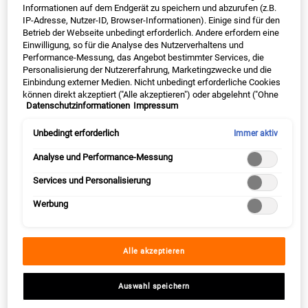
Informationen auf dem Endgerät zu speichern und abzurufen (z.B.
Alter Preis
37,00 €
Neuer Preis
27,75 €
Alter Preis
17,00 €
Neuer Preis
12,75 €
IP-Adresse, Nutzer-ID, Browser-Informationen). Einige sind für den
Betrieb der Webseite unbedingt erforderlich. Andere erfordern eine
Einwilligung, so für die Analyse des Nutzerverhaltens und
CREAMY EYE TREATMENT WITH AVOC
CALEN
IN DEN WARENKORB
IN DEN WARENKORB
Performance-Messung, das Angebot bestimmter Services, die
Personalisierung der Nutzererfahrung, Marketingzwecke und die
(1.982,14 € / 1l)
(182,14 € / 1l)
Einbindung externer Medien. Nicht unbedingt erforderliche Cookies
können direkt akzeptiert ("Alle akzeptieren") oder abgelehnt ("Ohne
Datenschutzinformationen
Impressum
Einwilligung fortfahren") werden. Individuelle Anpassungen der
BESTSELLER
BESTSELLER
Einstellungen sind ebenfalls möglich und speicherbar ("Auswahl
speichern"). Die Auswahl kann jederzeit unter dem Link "Cookie-
Unbedingt erforderlich
Immer aktiv
Einstellungen" angepasst werden. Für weitere Informationen s.
unsere Datenschutzinformationen.
Analyse und Performance-Messung
Services und Personalisierung
Werbung
Alle akzeptieren
Ultra Facial Toner
Rare Earth Deep Pore Cleansing
Mask
Das milde Gesichtswasser reinigt Deine
✓ verfeinert die Poren ✓ für ein
Auswahl speichern
Haut gründlich und versorgt sie mit
ebenmäßiges Hautbild