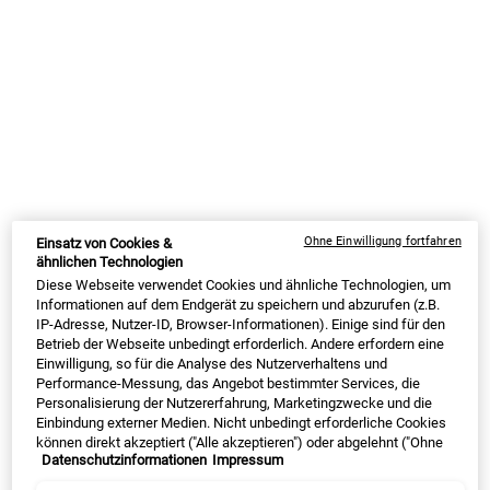
Auswahl treffen größe:
75 ml
200 ml
15,00 €
Alter Preis
Neuer Preis
11,25 €
33,00 €
Alter Preis
Neuer Preis
24,75 €
Ausgewählt
, 1 von 4
Ausgewählt
, 2 von 4
(150,00 € / 1l)
(123,75 € / 1l)
+5 PUNKTE
500 ml
1 L - Nachfüllpack
47,00 €
Alter Preis
Neuer Preis
35,25 €
70,00 €
Alter Preis
Neuer Preis
52,50 €
Ausgewählt
Die Produktvariante ist nicht vorrätig,
, 3 von 4
Ausgewählt
Die Produktvariante i
, 4 von 4
(70,50 € / 1l)
(52,50 € / 1l)
DERZEIT AUSVERKAUFT
Ohne Einwilligung fortfahren
Einsatz von Cookies &
SUMMER BLACK FRIDAY: 25% RABATT AUF
ähnlichen Technologien
ALLES | 30% FÜR LOYALTY KUNDEN
Diese Webseite verwendet Cookies und ähnliche Technologien, um
ⓘ
Informationen auf dem Endgerät zu speichern und abzurufen (z.B.
IP-Adresse, Nutzer-ID, Browser-Informationen). Einige sind für den
Betrieb der Webseite unbedingt erforderlich. Andere erfordern eine
Einwilligung, so für die Analyse des Nutzerverhaltens und
Performance-Messung, das Angebot bestimmter Services, die
MY KIEHL’S REWARDS
Personalisierung der Nutzererfahrung, Marketingzwecke und die
Einbindung externer Medien. Nicht unbedingt erforderliche Cookies
53
BONUSPUNKTE
können direkt akzeptiert ("Alle akzeptieren") oder abgelehnt ("Ohne
Datenschutzinformationen
Impressum
Einwilligung fortfahren") werden. Individuelle Anpassungen der
JETZT ANMELDEN
Einstellungen sind ebenfalls möglich und speicherbar ("Auswahl