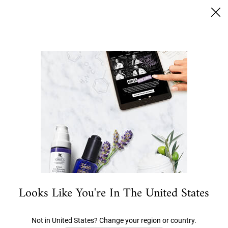
SUMMER BLACK FRIDAY: 25% RABATT AUF ALLES | 30%
FÜR LOYALTY KUNDEN
0
MEIN
0 PRODUKT
STORES
WARENKORB
Ich suche nach…
Hauptinhalt
Es wurden keine Ergebnisse gefunden
Vervollständige Deine Routine
BESTSELLER
Looks Like You're In The United States
Not in United States? Change your region or country.