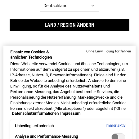
Ultra Facial Cream
Creamy Eye Treatment with
Avocado
LAND / REGION ÄNDERN
✓ bis zu 72h Feuchtigkeit* ✓ FAZ-
✓ Kiehl's #1 Augencreme ✓ neue
Testsieger 2024** ✓ #1 Premium-
Formulierung mit Koffein und +75%
Feuchtigkeitscreme im deutschen
Avocadoöl ✓ sanfte Pflege, langanhaltend
Onlinemarkt***
Feuchtigkeit
Option wählen
Option wählen
Ohne Einwilligung fortfahren
Einsatz von Cookies &
ähnlichen Technologien
Diese Webseite verwendet Cookies und ähnliche Technologien, um
Informationen auf dem Endgerät zu speichern und abzurufen (z.B.
Alter Preis
22,00 €
Neuer Preis
16,50 €
Alter Preis
37,00 €
Neuer Preis
27,75 €
IP-Adresse, Nutzer-ID, Browser-Informationen). Einige sind für den
Betrieb der Webseite unbedingt erforderlich. Andere erfordern eine
Einwilligung, so für die Analyse des Nutzerverhaltens und
ULTRA FACIAL CREAM
CRE
IN DEN WARENKORB
IN DEN WARENKORB
Performance-Messung, das Angebot bestimmter Services, die
Personalisierung der Nutzererfahrung, Marketingzwecke und die
(589,29 € / 1l)
(1.982,14 € / 1l)
Einbindung externer Medien. Nicht unbedingt erforderliche Cookies
können direkt akzeptiert ("Alle akzeptieren") oder abgelehnt ("Ohne
Datenschutzinformationen
Impressum
Einwilligung fortfahren") werden. Individuelle Anpassungen der
EXKLUSIV AUF KIEHL‘S
Einstellungen sind ebenfalls möglich und speicherbar ("Auswahl
speichern"). Die Auswahl kann jederzeit unter dem Link "Cookie-
Unbedingt erforderlich
Immer aktiv
Einstellungen" angepasst werden. Für weitere Informationen s.
unsere Datenschutzinformationen.
Analyse und Performance-Messung