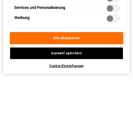
Services und Personalisierung
GROSSZÜGIGE ANGEBOTE
GRATIS VERSAND AB 34,95 €
Werbung
3 GRATIS SAMPLES
PERSÖNLICHE BERATUNG
Alle akzeptieren
DAS GESAMTE SORTIMENT VON
28 TAGE GELD-ZURÜCK-GARANTIE
Auswahl speichern
KIEHL‘S
Cookie-Einstellungen
Fußzeilennavigation
RECHTLICHE INFORMATIONEN
ANGEBOTE
AGB
Pflegeroutinen
Widerrufsrecht
Beauty-Weihnachtsgeschenke
Datenschutz
Sale
-->
Cookie-Einstellungen