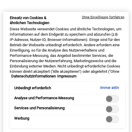
Seit 1851 unterstützt Kiehl's mit Stolz die LGBTQIA2+
Ohne Einwilligung fortfahren
Einsatz von Cookies &
Gemeinschaft. Wir fördern Inklusivität und schätzen
ähnlichen Technologien
die Vielfalt unserer Kunden, Gemeinschaft und
Diese Webseite verwendet Cookies und ähnliche Technologien, um
Mitarbeiter. Wir glauben daran, dass es wichtig ist,
Informationen auf dem Endgerät zu speichern und abzurufen (z.B.
sich als Individuen jeder Rasse, jedes Geschlechts,
IP-Adresse, Nutzer-ID, Browser-Informationen). Einige sind für den
jeder Religion, jeder Fähigkeit und jeder Behinderung
Betrieb der Webseite unbedingt erforderlich. Andere erfordern eine
zu verstehen und zu akzeptieren, wer wir sind und wen
Einwilligung, so für die Analyse des Nutzerverhaltens und
wir lieben. Dieser Stolz, Durch Kiehl's Open Doors
Performance-Messung, das Angebot bestimmter Services, die
engagieren wir uns in unserer Gemeinschaft und
Personalisierung der Nutzererfahrung, Marketingzwecke und die
arbeiten mit dem Ali Forney Center zusammen, um
Einbindung externer Medien. Nicht unbedingt erforderliche Cookies
obdachlosen LGBTQIA2+-Jugendlichen eine sichere
können direkt akzeptiert ("Alle akzeptieren") oder abgelehnt ("Ohne
Datenschutzinformationen
Impressum
und unterstützende Unterkunft zu bieten und sie mit
Einwilligung fortfahren") werden. Individuelle Anpassungen der
den nötigen Ressourcen auszustatten, damit sie sich
Einstellungen sind ebenfalls möglich und speicherbar ("Auswahl
speichern"). Die Auswahl kann jederzeit unter dem Link "Cookie-
in der Gesellschaft behaupten können. ​
Unbedingt erforderlich
Immer aktiv
Einstellungen" angepasst werden. Für weitere Informationen s.
unsere Datenschutzinformationen.
Analyse und Performance-Messung
Services und Personalisierung
Werbung