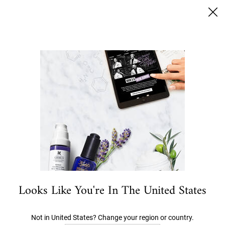
SUMMER BLACK FRIDAY: 25% RABATT AUF ALLES | 30%
FÜR LOYALTY KUNDEN
0
MEIN
0 PRODUKT
STORES
WARENKORB
Ich suche nach…
Hauptinhalt
ANGEBOTE
NEU- UND BESTSELLER
GESICHT
KÖRPER
Looks Like You're In The United States
Not in United States? Change your region or country.