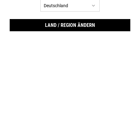
LAND / REGION ÄNDERN
LIVE YOUR PRIDE WITH KIEHL‘S
Happy Pride Month from Kiehl‘s!​
Feier mit uns die Vielfalt, fördere die Inklusion und setz Dich für die
Gleichberechtigung unserer geliebten Kunden, Teammitglieder und der
LGBTQIA+ Gemeinschaft ein.
GESUNDE HAUT FÜR
ALLE, SICHERE NÄCHTE
FÜR ALLE