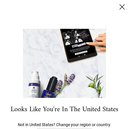
SUMMER BLACK FRIDAY: 25% RABATT AUF ALLES | 30%
FÜR LOYALTY KUNDEN
0
MEIN
0 PRODUKT
STORES
WARENKORB
Ich suche nach…
Hauptinhalt
SEA RABATT
ANGEBOTE
NEU- UND BESTSELLER
GESICHT
KÖRPER
HAA
FILTERN
12 Produkte
VERFEINERN
FILTERMENÜ
BESTSELLER
NEU
Looks Like You're In The United States
Not in United States? Change your region or country.