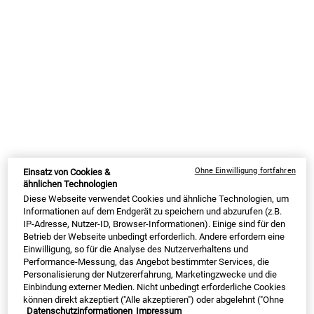
Ultra Facial Toner
Ultra Pure High-Potency Serum
1.5% Hyaluronic Acid
Das milde Gesichtswasser reinigt Deine
✓ gegen trockene Haut ✓ 7 Inhaltsstoffe
Haut gründlich und versorgt sie mit
Ohne Einwilligung fortfahren
Einsatz von Cookies &
Feuchtigkeit. Gleichzeitig wird die Haut
ähnlichen Technologien
beruhigt und das Hautbild verfeinert.
Diese Webseite verwendet Cookies und ähnliche Technologien, um
Informationen auf dem Endgerät zu speichern und abzurufen (z.B.
Option wählen
Eine Größe Verfügbar
IP-Adresse, Nutzer-ID, Browser-Informationen). Einige sind für den
30 ml
Betrieb der Webseite unbedingt erforderlich. Andere erfordern eine
Einwilligung, so für die Analyse des Nutzerverhaltens und
Performance-Messung, das Angebot bestimmter Services, die
30% FÜR LOYALTY
30% FÜR LOYALTY
Personalisierung der Nutzererfahrung, Marketingzwecke und die
Einbindung externer Medien. Nicht unbedingt erforderliche Cookies
können direkt akzeptiert ("Alle akzeptieren") oder abgelehnt ("Ohne
Alter Preis
25,00 €
Neuer Preis
18,75 €
Alter Preis
37,00 €
Neuer Preis
27,75 €
Datenschutzinformationen
Impressum
Einwilligung fortfahren") werden. Individuelle Anpassungen der