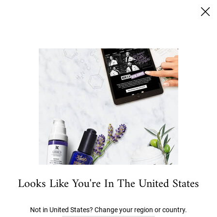
SUMMER BLACK FRIDAY: 25% RABATT AUF ALLES | 30%
FÜR LOYALTY KUNDEN
0
MEIN
0 PRODUKT
STORES
WARENKORB
Ich suche nach…
Hauptinhalt
ANGEBOTE
NEU- UND BESTSELLER
GESICHT
K
Looks Like You're In The United States
Not in United States? Change your region or country.