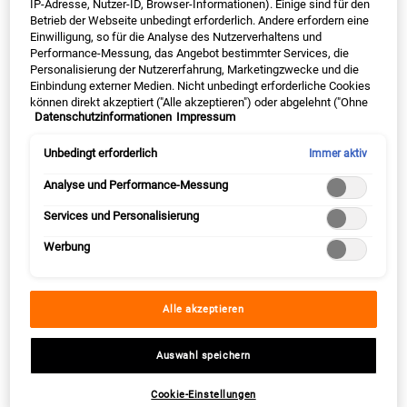
unreine, junge Haut
IP-Adresse, Nutzer-ID, Browser-Informationen). Einige sind für den
Betrieb der Webseite unbedingt erforderlich. Andere erfordern eine
Einwilligung, so für die Analyse des Nutzerverhaltens und
Das A und O in der Pflege unreiner Haut in der Pubertät ist die
Performance-Messung, das Angebot bestimmter Services, die
Auswahl der geeigneten Reinigungs- und Pflegeprodukte. Wir
Personalisierung der Nutzererfahrung, Marketingzwecke und die
Einbindung externer Medien. Nicht unbedingt erforderliche Cookies
setzen bei der Produktentwicklung auf unsere
apothekerischen
können direkt akzeptiert ("Alle akzeptieren") oder abgelehnt ("Ohne
Wurzeln
und
wissenschaftliche Erkenntnisse: Hochwirksame
Datenschutzinformationen
Impressum
Einwilligung fortfahren") werden. Individuelle Anpassungen der
Inhaltsstoffe
gegen Unreinheiten sollten effizient und schnell wirken,
Einstellungen sind ebenfalls möglich und speicherbar ("Auswahl
speichern"). Die Auswahl kann jederzeit unter dem Link "Cookie-
dabei aber sanft zur Haut sein und diese nicht austrocknen.
Unbedingt erforderlich
Immer aktiv
Einstellungen" angepasst werden. Für weitere Informationen s.
unsere Datenschutzinformationen.
Analyse und Performance-Messung
Services und Personalisierung
Hautpflegeroutine für reine Haut in jungen
Jahren
Werbung
Du wünschst Dir nichts sehnlicher, als endlich wieder
reine Haut
zu
Alle akzeptieren
haben? Entdecke nachfolgend unsere speziell für unreine, junge
Haut zusammengestellte Pflegeroutine.
Auswahl speichern
Schritt 1: Haut gründlich reinigen
Cookie-Einstellungen