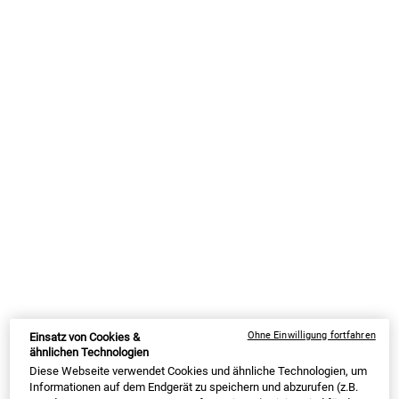
Der Talg sammelt sich darunter, es entstehen Mitesser und wenn
sich diese entzünden, auch Pickel.
Darüber hinaus spielt auch die
genetische Veranlagung
eine Rolle,
weil die Größe und die Aktivität der Talgdrüsen vererbt werden
können.
[3]
Auch
schlechte Luft und Feinstaub
können sich über den
Tag hinweg in den Poren absetzen und dort zu Verstopfungen
führen.
[4]
Bei Mädchen ist mit dem Beginn des
Menstruationszyklus
die
Ausprägung der Pickel oft auch von der aktuellen Zyklusphase
abhängig. Auch nach dem
Absetzen der Pille
kann es bei jungen
Frauen zunächst zu einer verstärkten Pickelbildung kommen.
Ohne Einwilligung fortfahren
Einsatz von Cookies &
ähnlichen Technologien
3. Die richtige Reinigung für
Diese Webseite verwendet Cookies und ähnliche Technologien, um
Informationen auf dem Endgerät zu speichern und abzurufen (z.B.