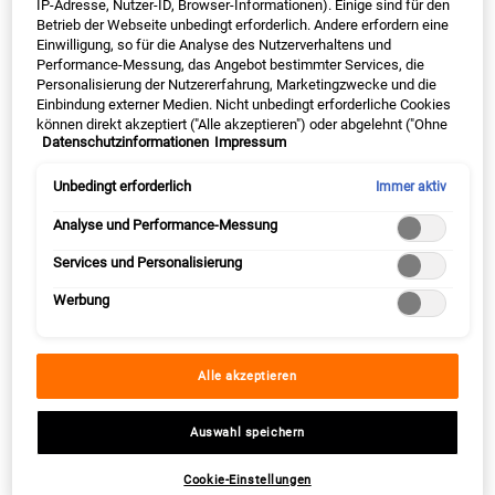
3. Welche Inhaltsstoffe helfen
IP-Adresse, Nutzer-ID, Browser-Informationen). Einige sind für den
Betrieb der Webseite unbedingt erforderlich. Andere erfordern eine
besonders nachts gegen
Einwilligung, so für die Analyse des Nutzerverhaltens und
Performance-Messung, das Angebot bestimmter Services, die
Unreinheiten?
Personalisierung der Nutzererfahrung, Marketingzwecke und die
Einbindung externer Medien. Nicht unbedingt erforderliche Cookies
können direkt akzeptiert ("Alle akzeptieren") oder abgelehnt ("Ohne
Datenschutzinformationen
Impressum
Einwilligung fortfahren") werden. Individuelle Anpassungen der
Damit die Nachtcreme auf Deinem Gesicht Unreinheiten und
Einstellungen sind ebenfalls möglich und speicherbar ("Auswahl
Rötungen milden kann, solltest Du auf die geeigneten Inhaltsstoffe
speichern"). Die Auswahl kann jederzeit unter dem Link "Cookie-
Unbedingt erforderlich
Immer aktiv
achten. Wir verraten Dir, welche Inhaltsstoffe in einer Nachtpflege
Einstellungen" angepasst werden. Für weitere Informationen s.
für unreine Haut enthalten sein sollten:
unsere Datenschutzinformationen.
Analyse und Performance-Messung
Salicylsäure
Services und Personalisierung
Die
Salicylsäure
hat die besondere Eigenschaft, dass sie tief in
Werbung
die Haut eindringt und dort
abgestorbene Hautzellen auflöst
.
Dies unterstützt Deine Haut bei ihrem nächtlichen
Regenerationsprozess. Sie hat zudem
entzündungshemmende
Alle akzeptieren
Eigenschaften und kann Pickel mildern.
Retinol
Auswahl speichern
Als Inhaltsstoff in einer Nachtpflege bewirkt
Retinol
die
beschleunigte
Bildung neuer Hautzellen
. Durch die Beteiligung
Cookie-Einstellungen
an verschiedenen Stoffwechselprozessen hat Retinol außerdem