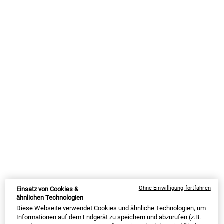
ein nützlicher Schmierstoff der Haut ist, der sie vor äußeren
Einflüssen schützt, kann ein zu viel davon die
Poren verstopfen
und
die Bildung von Unreinheiten begünstigen.
2. Wie sollte ich meine unreine
Haut am Abend pflegen?
Durch die Erneuerungsprozesse der Hautzellen in der Nacht wird
Deine Haut in dieser Zeit besonders
aufnahmefähig für die
Wirkstoffe
, die in einer guten Nachtpflege für unreine Haut
enthalten sind.
Umso wichtiger ist es, dass Du vor dem Schlafgehen Deine Haut
gründlich reinigst, um sie von Make-up und Schmutz zu befreien,
damit die Wirkstoffe ihre volle Wirkung entfalten können. Auch
Entzündungen können durch die richtigen Pflegewirkstoffe in der
Ohne Einwilligung fortfahren
Einsatz von Cookies &
Nachtpflege-Creme
beruhigt werden.
ähnlichen Technologien
Diese Webseite verwendet Cookies und ähnliche Technologien, um
Informationen auf dem Endgerät zu speichern und abzurufen (z.B.