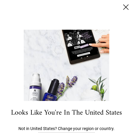
SUMMER BLACK FRIDAY: 25% RABATT AUF ALLES | 30%
FÜR LOYALTY KUNDEN
0
MEIN
0 PRODUKT
STORES
WARENKORB
Ich suche nach…
Hauptinhalt
ANGEBOTE
NEU- UND BESTSELLER
GESICHT
K
Looks Like You're In The United States
Not in United States? Change your region or country.