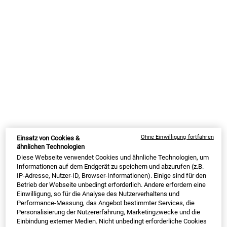
Reinigung.
Auswahl treffen größe:
75 ml
150 ml
17,00 €
Alter Preis
Neuer Preis
12,75 €
29,00 €
Alter Preis
Neuer Preis
21,75 €
Ausgewählt
Die Produktvariante ist nicht vorrätig,
, 1 von 2
Ausgewählt
, 2 von 2
(170,00 € / 1l)
(145,00 € / 1l)
AUF LAGER
SUMMER BLACK FRIDAY: 25% RABATT AUF
ALLES | 30% FÜR LOYALTY KUNDEN
ⓘ
Ohne Einwilligung fortfahren
Einsatz von Cookies &
ähnlichen Technologien
MY KIEHL’S REWARDS
Diese Webseite verwendet Cookies und ähnliche Technologien, um
Informationen auf dem Endgerät zu speichern und abzurufen (z.B.
22
BONUSPUNKTE
IP-Adresse, Nutzer-ID, Browser-Informationen). Einige sind für den
JETZT ANMELDEN
Betrieb der Webseite unbedingt erforderlich. Andere erfordern eine
Einwilligung, so für die Analyse des Nutzerverhaltens und
Performance-Messung, das Angebot bestimmter Services, die
Personalisierung der Nutzererfahrung, Marketingzwecke und die
Einbindung externer Medien. Nicht unbedingt erforderliche Cookies