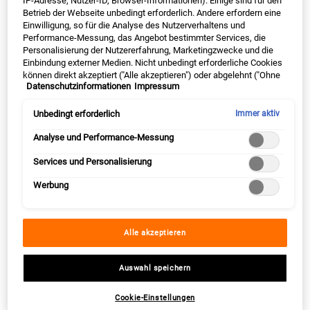
IP-Adresse, Nutzer-ID, Browser-Informationen). Einige sind für den
64
BONUSPUNKTE
Betrieb der Webseite unbedingt erforderlich. Andere erfordern eine
JETZT ANMELDEN
Einwilligung, so für die Analyse des Nutzerverhaltens und
Performance-Messung, das Angebot bestimmter Services, die
Personalisierung der Nutzererfahrung, Marketingzwecke und die
Einbindung externer Medien. Nicht unbedingt erforderliche Cookies
können direkt akzeptiert ("Alle akzeptieren") oder abgelehnt ("Ohne
Datenschutzinformationen
Impressum
Einwilligung fortfahren") werden. Individuelle Anpassungen der
PDP Sections Accordion Original
Was ist es
Einstellungen sind ebenfalls möglich und speicherbar ("Auswahl
speichern"). Die Auswahl kann jederzeit unter dem Link "Cookie-
Unbedingt erforderlich
Immer aktiv
Einstellungen" angepasst werden. Für weitere Informationen s.
unsere Datenschutzinformationen.
Analyse und Performance-Messung
Die Creme de Corps von Kiehl's ist eine Körpercreme.
Services und Personalisierung
Sie enthält besonders hautpflegende Wirkstoffe und
Werbung
lässt Deine Haut unvergleichlich zart werden. Dank
der angenehmen Textur versorgt die Körpercreme die
Haut mit Feuchtigkeit und lässt sie weich und glatt
Alle akzeptieren
erscheinen. Kokossamenbutter sorgt dafür, dass
Deine Haut langanhaltend geschmeidig weich bleibt.
Auswahl speichern
Sesamöl ist für seine feuchtigkeitsspendenden
Cookie-Einstellungen
Eigenschaften bekannt und hydriert selbst
trockene