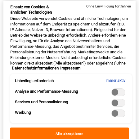
Ohne Einwilligung fortfahren
Einsatz von Cookies &
ähnlichen Technologien
Diese Webseite verwendet Cookies und ähnliche Technologien, um
Ultra Facial Cleanser + Cream
Männer Reiseset
Informationen auf dem Endgerät zu speichern und abzurufen (z.B.
Duo
IP-Adresse, Nutzer-ID, Browser-Informationen). Einige sind für den
Trockene, dehydrierte Haut beruhigen und
Essentielle Hautpflege für den Mann
Betrieb der Webseite unbedingt erforderlich. Andere erfordern eine
regenerieren
unterwegs
Einwilligung, so für die Analyse des Nutzerverhaltens und
Performance-Messung, das Angebot bestimmter Services, die
Personalisierung der Nutzererfahrung, Marketingzwecke und die
Einbindung externer Medien. Nicht unbedingt erforderliche Cookies
Eine Größe Verfügbar
Eine Größe Verfügbar
können direkt akzeptiert ("Alle akzeptieren") oder abgelehnt ("Ohne
Bundle
Bundle
Datenschutzinformationen
Impressum
Einwilligung fortfahren") werden. Individuelle Anpassungen der
Einstellungen sind ebenfalls möglich und speicherbar ("Auswahl
speichern"). Die Auswahl kann jederzeit unter dem Link "Cookie-
Unbedingt erforderlich
Immer aktiv
NUR ONLINE | -20% PREISVORTEIL
NUR ONLINE | -20% PREISVORTEIL
Einstellungen" angepasst werden. Für weitere Informationen s.
unsere Datenschutzinformationen.
Analyse und Performance-Messung
Alter Preis
50,00 €
Neuer Preis
37,50 €
Alter Preis
67,00 €
Neuer Preis
50,25 €
Services und Personalisierung
ULTRA FACIAL CLEANSER + CREAM DU
MÄNNE
IN DEN WARENKORB
IN DEN WARENKORB
Werbung
Alle akzeptieren