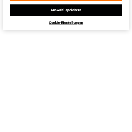
NEU
NEU
Auswahl speichern
Cookie-Einstellungen
Anti-Aging Routine
Creme de Corps Duo
Falten und Augenringe reduzieren für ein
Verwöhne Dich mit luxuriöser
jugendlicheres Aussehen
Feuchtigkeitspflege mit unserer klassischen
Körpercreme
Eine Größe Verfügbar
Eine Größe Verfügbar
Bundle
Bundle
NUR ONLINE | -20% PREISVORTEIL
NUR ONLINE | -20% PREISVORTEIL