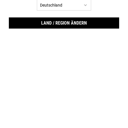
NEU
NEU
LAND / REGION ÄNDERN
Ultra Hydration Set
Maximum Hydration Duo
Sehe und fühle den Unterschied mit
Intensive Feuchtigkeitspflege für Gesicht
diesem intensiv feuchtigkeitsspendenden
und Augen
Pflegeset.
Eine Größe Verfügbar
Eine Größe Verfügbar
Bundle
Bundle
NUR ONLINE | -20% PREISVORTEIL
NUR ONLINE | -20% PREISVORTEIL