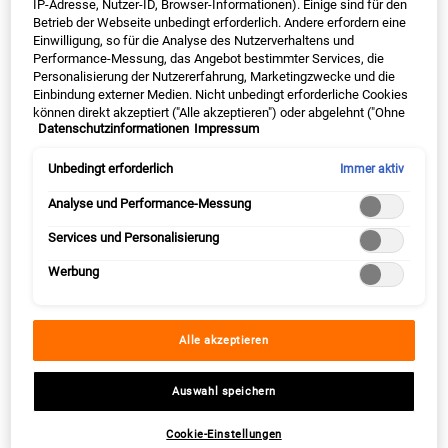
HAUTPFLEGE: RETINOL ODER HYALURON?
IP-Adresse, Nutzer-ID, Browser-Informationen). Einige sind für den
Betrieb der Webseite unbedingt erforderlich. Andere erfordern eine
Einwilligung, so für die Analyse des Nutzerverhaltens und
"Ob Retinol oder Hyaluronsäure besser geeignet ist, hängt von den
Performance-Messung, das Angebot bestimmter Services, die
individuellen Hautbedürfnissen ab. Während Retinol die
Personalisierung der Nutzererfahrung, Marketingzwecke und die
Hauterneuerung und Kollagenproduktion unterstützt und
Einbindung externer Medien. Nicht unbedingt erforderliche Cookies
langfristig das Erscheinungsbild feiner Linien und Fältchen
können direkt akzeptiert ("Alle akzeptieren") oder abgelehnt ("Ohne
Datenschutzinformationen
Impressum
Einwilligung fortfahren") werden. Individuelle Anpassungen der
verbessern kann, versorgt Hyaluronsäure die Haut intensiv mit
Einstellungen sind ebenfalls möglich und speicherbar ("Auswahl
Feuchtigkeit und sorgt für ein pralleres Hautgefühl. Da beide
speichern"). Die Auswahl kann jederzeit unter dem Link "Cookie-
Unbedingt erforderlich
Immer aktiv
Wirkstoffe unterschiedliche Aufgaben erfüllen, ergänzen sie sich
Einstellungen" angepasst werden. Für weitere Informationen s.
ideal in einer Pflegeroutine."
unsere Datenschutzinformationen.
Analyse und Performance-Messung
Vlora Bitiqi,
Kiehl’s Hautpflege-Expertin
Services und Personalisierung
Werbung
Deine Kiehl's Retinol-Routine
Alle akzeptieren
BESTSELLER
BESTSELLER
Auswahl speichern
Cookie-Einstellungen