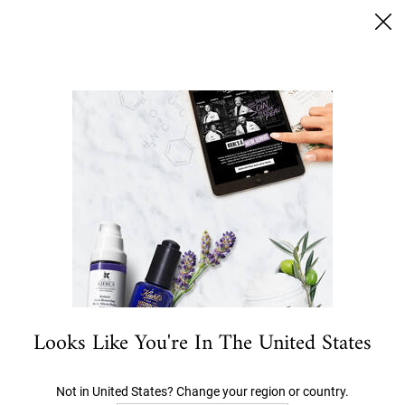
SUMMER BLACK FRIDAY: 25% RABATT AUF ALLES | 30%
FÜR LOYALTY KUNDEN
0
MEIN
0 PRODUKT
STORES
WARENKORB
Ich suche nach…
Hauptinhalt
ANGEBOTE
NEU- UND BESTSELLER
GESICHT
K
Looks Like You're In The United States
Not in United States? Change your region or country.