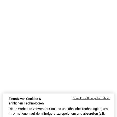
Ohne Einwilligung fortfahren
Einsatz von Cookies &
ähnlichen Technologien
Diese Webseite verwendet Cookies und ähnliche Technologien, um
EXPERTEN-TIPP: WAS IST BESSER IN DER
Informationen auf dem Endgerät zu speichern und abzurufen (z.B.